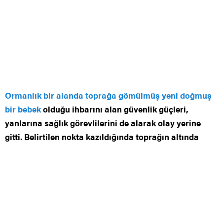
Ormanlık bir alanda toprağa gömülmüş yeni doğmuş
bir
bebek
olduğu ihbarını alan güvenlik güçleri,
yanlarına sağlık görevlilerini de alarak olay yerine
gitti. Belirtilen nokta kazıldığında toprağın altında
gömülmüş halde bir bebek bulundu. Yeni doğmuş
bebek sağ olarak mezardan çıkarıldı. Sağlık ekipleri
ağlamakta olan bebeği kucaklayarak hastaneye
götürdü. Bebeğin ne kadar süre mezarda kaldığı ve
kimler tarafından diri diri gömüldüğü bilinmiyor.