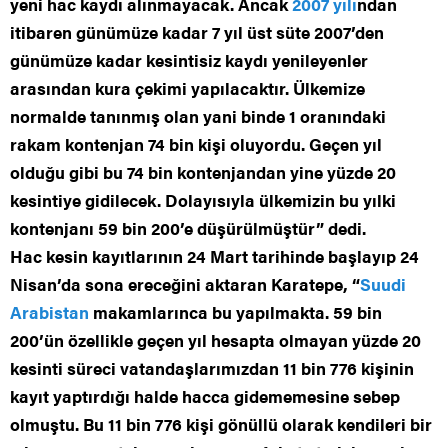
yeni hac kaydı alınmayacak. Ancak
2007 yılı
ndan
itibaren günümüze kadar 7 yıl üst süte 2007’den
günümüze kadar kesintisiz kaydı yenileyenler
arasından kura çekimi yapılacaktır. Ülkemize
normalde tanınmış olan yani binde 1 oranındaki
rakam kontenjan 74 bin kişi oluyordu. Geçen yıl
olduğu gibi bu 74 bin kontenjandan yine yüzde 20
kesintiye gidilecek. Dolayısıyla ülkemizin bu yılki
kontenjanı 59 bin 200’e düşürülmüştür” dedi.
Hac kesin kayıtlarının 24 Mart tarihinde başlayıp 24
Nisan’da sona ereceğini aktaran Karatepe, “
Suudi
Arabistan
makamlarınca bu yapılmakta. 59 bin
200’ün özellikle geçen yıl hesapta olmayan yüzde 20
kesinti süreci vatandaşlarımızdan 11 bin 776 kişinin
kayıt yaptırdığı halde hacca gidememesine sebep
olmuştu. Bu 11 bin 776 kişi gönüllü olarak kendileri bir