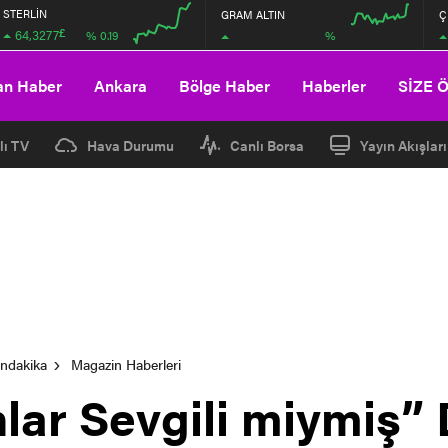
STERLİN
GRAM ALTIN
Ç
£
64,3277
%
% 0.19
00:00
00:00
00:00
00:00
an Haber
Ankara
Bölge Haber
Haberler
SİZE 
lı TV
Hava Durumu
Canlı Borsa
Yayın Akışları
ondakika
Magazin Haberleri
ar Sevgili miymiş” 