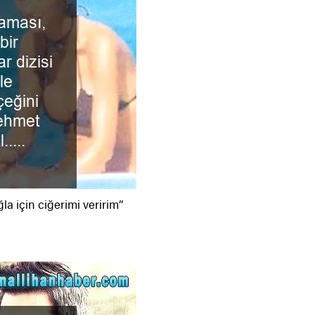
a için ciğerimi veririm”