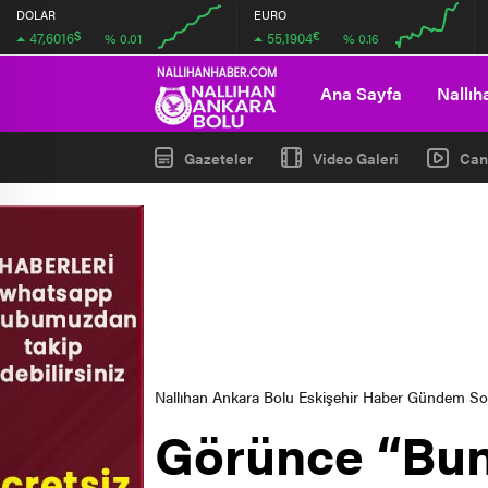
DOLAR
EURO
$
€
47,6016
55,1904
% 0.01
% 0.16
00:00
00:00
00:00
00:00
Ana Sayfa
Nallıh
Gazeteler
Video Galeri
Can
Nallıhan Ankara Bolu Eskişehir Haber Gündem S
Görünce “Bunl