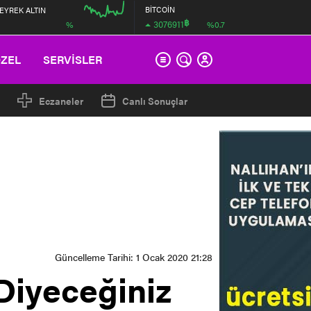
BİTCOİN
EYREK ALTIN
฿
3076911
%
%0.7
00:00
ÖZEL
SERVİSLER
Eczaneler
Canlı Sonuçlar
Güncelleme Tarihi: 1 Ocak 2020 21:28
Diyeceğiniz