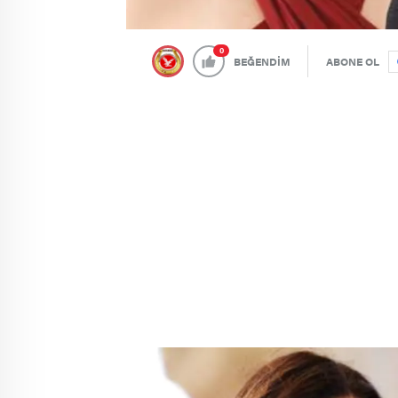
0
BEĞENDİM
ABONE OL