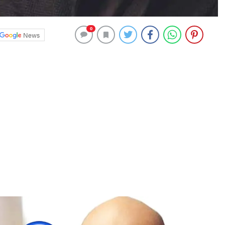
0
News