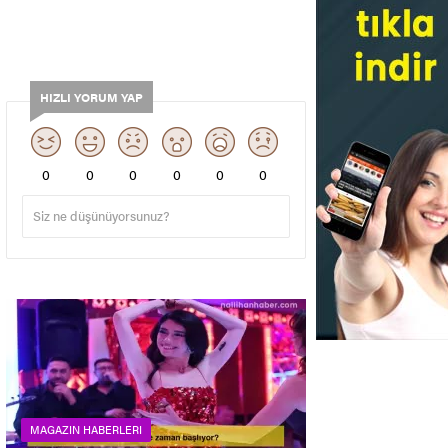
HIZLI YORUM YAP
0
0
0
0
0
0
MAGAZIN HABERLERI