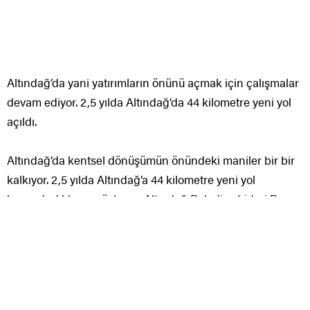
Altındağ’da yani yatırımların önünü açmak için çalışmalar
devam ediyor. 2,5 yılda Altındağ’da 44 kilometre yeni yol
açıldı.
Altındağ’da kentsel dönüşümün önündeki maniler bir bir
kalkıyor. 2,5 yılda Altındağ’a 44 kilometre yeni yol
kazandırdıklarını söyleyen Altındağ Belediye Lideri Doç.
Dr. Asım Balcı, açılan her yolun ilçeye kazandırılacak
projelerin de önünü açtığını vurguladı.
Altındağ’da vatandaşların trafik sorunu yaşamadan
meskenlerine gidebilmesi ve daha fazla yatırımın hayata