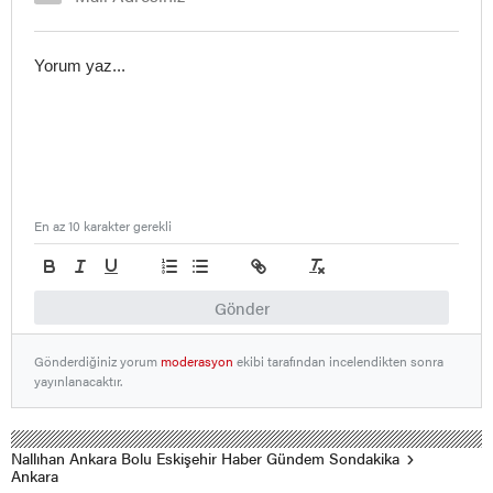
En az 10 karakter gerekli
Gönder
Gönderdiğiniz yorum
moderasyon
ekibi tarafından incelendikten sonra
yayınlanacaktır.
Nallıhan Ankara Bolu Eskişehir Haber Gündem Sondakika
Ankara