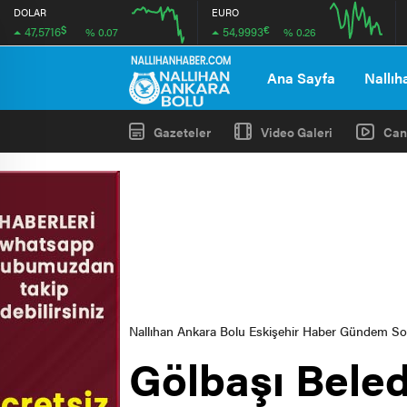
DOLAR
EURO
$
€
47,5716
54,9993
% 0.07
% 0.26
12:00
16:00
12:00
16:00
Ana Sayfa
Nallıh
Gazeteler
Video Galeri
Can
Nallıhan Ankara Bolu Eskişehir Haber Gündem S
Gölbaşı Beled