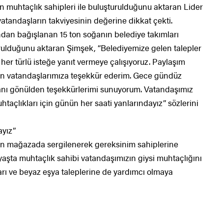
in muhtaçlık sahipleri ile buluşturulduğunu aktaran Lider
tandaşların takviyesinin değerine dikkat çekti.
ndan bağışlanan 15 ton soğanın belediye takımları
urulduğunu aktaran Şimşek, “Belediyemize gelen talepler
er türlü isteğe yanıt vermeye çalışıyoruz. Paylaşım
ütün vatandaşlarımıza teşekkür ederim. Gece gündüz
ı gönülden teşekkürlerimi sunuyorum. Vatandaşımız
taçlıkları için günün her saati yanlarındayız” sözlerini
ayız”
lin mağazada sergilenerek gereksinim sahiplerine
 yaşta muhtaçlık sahibi vatandaşımızın giysi muhtaçlığını
ları ve beyaz eşya taleplerine de yardımcı olmaya