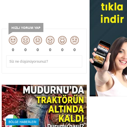
HIZLI YORUM YAP
0
0
0
0
0
0
BÖLGE HABERLERI