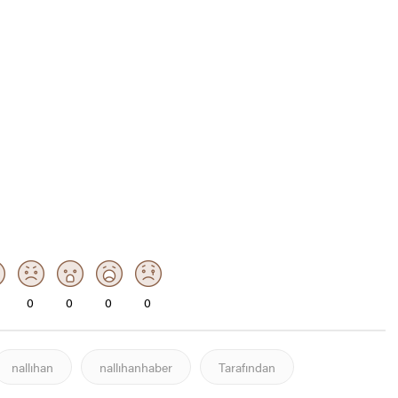
0
0
0
0
nallıhan
nallıhanhaber
Tarafından