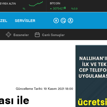
BİTCOİN
EYREK ALTIN
฿
3075427
%
%0.9
12:00
ÖZEL
SERVİSLER
Eczaneler
Canlı Sonuçlar
Güncelleme Tarihi: 19 Kasım 2021 18:00
sı ile