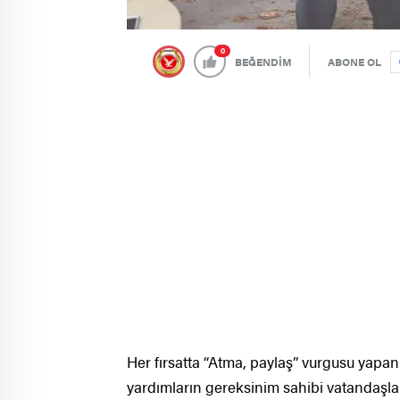
0
BEĞENDİM
ABONE OL
Her fırsatta “Atma, paylaş” vurgusu yapa
yardımların gereksinim sahibi vatandaşlara 