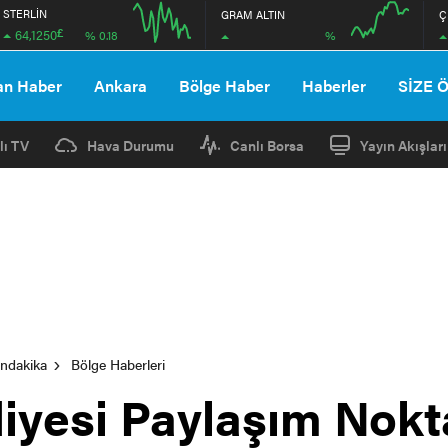
STERLİN
GRAM ALTIN
Ç
£
64,1250
%
% 0.18
12:00
16:00
12:00
16:00
an Haber
Ankara
Bölge Haber
Haberler
SİZE 
lı TV
Hava Durumu
Canlı Borsa
Yayın Akışları
ondakika
Bölge Haberleri
iyesi Paylaşım Nokta