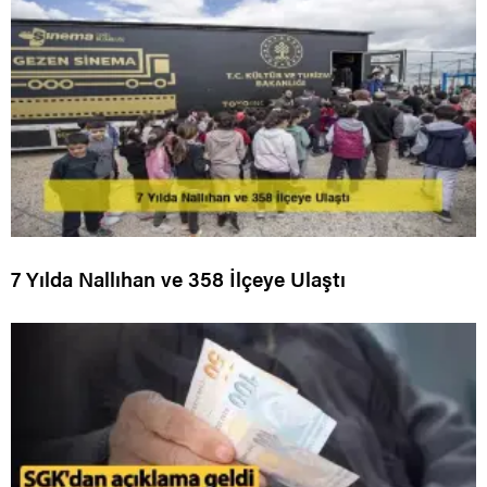
7 Yılda Nallıhan ve 358 İlçeye Ulaştı