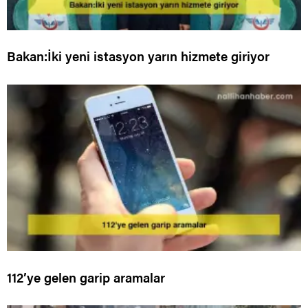
Bakan:İki yeni istasyon yarın hizmete giriyor
112’ye gelen garip aramalar