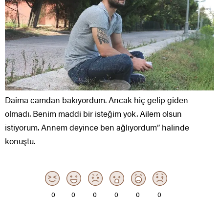
Daima camdan bakıyordum. Ancak hiç gelip giden
olmadı. Benim maddi bir isteğim yok. Ailem olsun
istiyorum. Annem deyince ben ağlıyordum” halinde
konuştu.
0
0
0
0
0
0