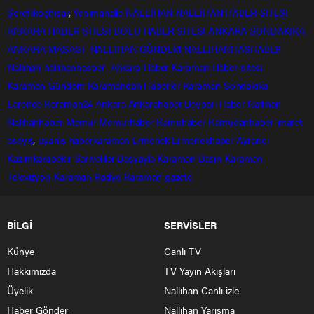
Şereflikoçhisar
,
Yenimahalle
NALLIHAN
NALLIHAN HABER SİTESİ
ANKARA HABER SİTESİ
BOLU HABER SİTESİ
ANKARA SONDAKİKA
ANKARA MASASI
NALLIHAN GÜNDEM
NALLIHANHASHABER
Nallihan
nallihanhasber
Ankara Haber
Karaman Haber sitesi
Karaman Gündem
Karamandan
Haberler
Karaman Sondakika
Larende
Karaman24
Ankara
Ankarahaber
Beyparı Haber
Nallıhan
Nalıhanhaber
Memur
Memurhaber
Kamuhaber
Kamudanhaber
imaret
asayiş
,
uyanış
haberkaraman
Ermenek
Ermenekhaber
Ayrancı
Kazımkarabekir
Sarıveliler
Başyayla
Karaman Basın
Karaman
Televizyon
Karaman Radyo
Karaman gazete
BİLGİ
SERVİSLER
Künye
Canlı TV
Hakkımızda
TV Yayın Akışları
Üyelik
Nallıhan Canlı izle
Haber Gönder
Nallıhan Yarışma