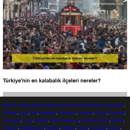
Türkiye’nin en kalabalık ilçeleri nereler?
Nallıhan
Ankara
Bolu
Eskişehir
haber sitesi
Ankarahaber
sitesi
Akyurt
,
Altındağ
,
Ayaş
,
Balâ
,
Beypazarı
,
Çamlıdere
,
Çankaya
,
Çubuk
,
Elmadağ
,
Etimesgut
,
Evren
,
Gölbaşı
,
Güdül,
Haymana
,
Kahramankazan
,
Kalecik
,
Keçiören
,
Kızılcahamam
,
Mamak
,
Nallıhan
,
Polatlı
,
Pursaklar
,
Sincan
,