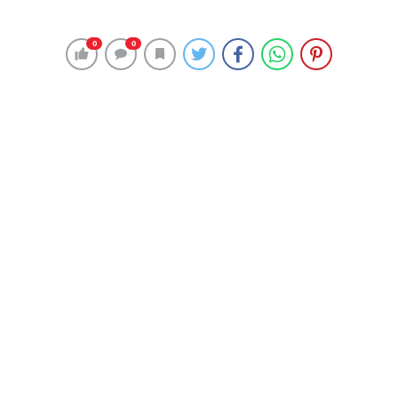
Mudanya Belediyesi’nin çalışmalarıyla refah düzeyi
Türkiye genelinin üzerine çıkan Mudanya’nın nüfusu 102