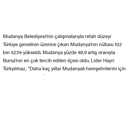
bin 523’e yükseldi. Mudanya yüzde 48,9 artış oranıyla
Bursa’nın en çok tercih edilen ilçesi oldu. Lider Hayri
Türkyılmaz, “Daha kaç yıllar Mudanyalı hemşehrilerim için
birlikte çalışmaya, üretmeye devam edeceğiz” dedi.
Mudanya Belediyesi, toplumsal belediyecilik alanında
hayata geçirdiği projelerle Mudanya’nın refah düzeyini
Türkiye genelinin üzerine çıkarırken,nüfus suratında
yaşanan artış da bu başarıyı ispatladı. TÜİK’in son
datalarına nazaran Mudanya’nın nüfusu 102 bin 523’e
yükseldi. Mudanya, yıllık yüzde 48,9 nüfus artış oranıyla
Bursa’nın en çok tercih edilen ilçesi oldu. Mudanya
Belediye Lideri Hayri Türkyılmaz, “Göreve geldiğimizde
2014 yılında 80 bin 385 kişilik bir nüfusumuz vardı.
Geldiğimiz noktada nüfusumuz 22 bin 138 kişi artarak 102
bin 523 bireye yükseldi. Geçtiğimiz aylarda ülke