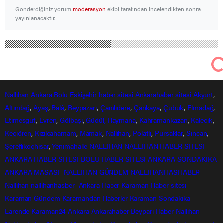
Gönderdiğiniz yorum
moderasyon
ekibi tarafından incelendikten sonra
yayınlanacaktır.
Nallıhan Ankara Bolu Eskişehir Haber Gündem Sondakika
Yurttan Haberler
Tekirdağ’da ceviz büyüklüğündeki dolu
korkuttu