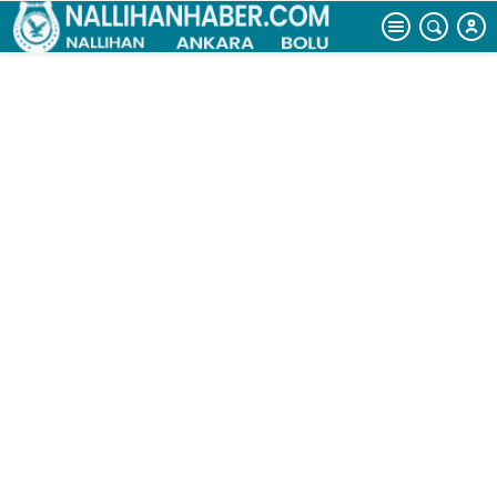
büyüklüğündeki
dolu korkuttu