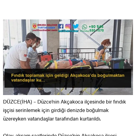
DÜZCE(İHA) – Düzce’nin Akçakoca ilçesinde bir fındık
işçisi serinlemek için girdiği denizde boğulmak
üzereyken vatandaşlar tarafından kurtarıldı.
Olay, akşam saatlerinde Düzce’nin Akçakoca ilçesi