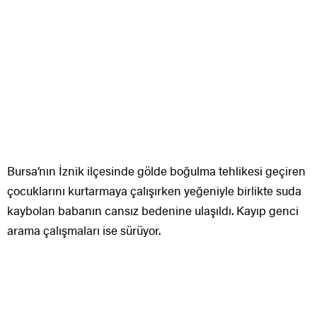
Bursa’nın İznik ilçesinde gölde boğulma tehlikesi geçiren
çocuklarını kurtarmaya çalışırken yeğeniyle birlikte suda
kaybolan babanın cansız bedenine ulaşıldı. Kayıp genci
arama çalışmaları ise sürüyor.
Edinilen bilgiye göre, İznik Gölü kenarına pikniğe giden
36 yaşındaki Mahmut Surani oğulları Ahmet Surani (12) ve
Muhammed Surani (12) ile yeğeni Abdullah Surani (16)
serinlemek için suya girdi. İkiz kardeşler, babaları ve
kuzenlerini bırakıp açılınca bir süre sonra dibe battı.
İkizlerin çağlık atması üzerine baba ve yeğen diğer iki
kardeşi kurtarmak için yanlarına yüzmeye çalışırken onlar
da dibe battı. 4 kişinin boğulmak üzere olduğunu gören
kıyıdaki vatandaşlar suya atlayıp baba ve çocukları