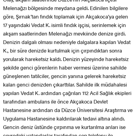
Melenağzı bölgesinde meydana geldi. Edinilen bilgilere
göre, Şırnak’tan fındık toplamak için Akçakoca’ya gelen
17 yaşındaki Vedat K. isimli fındık işçisi, serinlemek için
akşam saatlerinden Melenağzı mevkiinde denize girdi.
Denizin dalgalı olması nedeniyle dalgalara kapılan Vedat
K., bir süre denizde kurtulmak için çırpındıktan sonra
yorularak hareketsiz kaldı. Denizin yüzeyinde hareketsiz
şekilde genci görenlerin haber vermesi üzerine sahilde
güneşlenen tatilciler, gencin yanına gelerek hareketsiz
kalan genci denizden çıkarttılar. Sahilde ilk müdahalesi
yapılan Vedat K. ardından çağrılan 112 Acil Sağlık ekipleri
tarafından ambulans ile önce Akçakoca Devlet
Hastanesine ardından da Düzce Üniversitesi Araştırma ve
Uygulama Hastanesine kaldırılarak tedavi altına alındı.
Gencin deniz üstünde çırpınma ve kurtarılma anları ise
çevredeki vatandaşlar tarafından cep telefonu ile