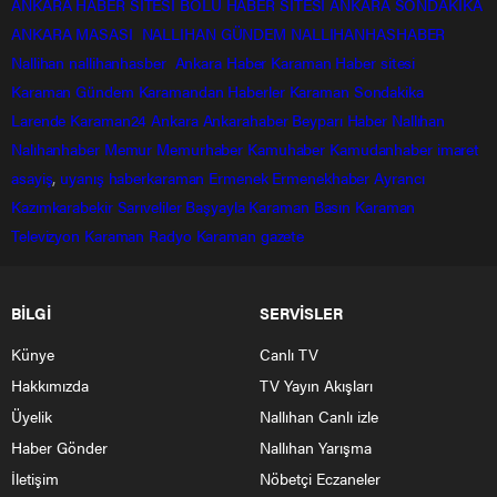
ANKARA HABER SİTESİ
BOLU HABER SİTESİ
ANKARA SONDAKİKA
ANKARA MASASI
NALLIHAN GÜNDEM
NALLIHANHASHABER
Nallihan
nallihanhasber
Ankara Haber
Karaman Haber sitesi
Karaman Gündem
Karamandan
Haberler
Karaman Sondakika
Larende
Karaman24
Ankara
Ankarahaber
Beyparı Haber
Nallıhan
Nalıhanhaber
Memur
Memurhaber
Kamuhaber
Kamudanhaber
imaret
asayiş
,
uyanış
haberkaraman
Ermenek
Ermenekhaber
Ayrancı
Kazımkarabekir
Sarıveliler
Başyayla
Karaman Basın
Karaman
Televizyon
Karaman Radyo
Karaman gazete
BİLGİ
SERVİSLER
Künye
Canlı TV
Hakkımızda
TV Yayın Akışları
Üyelik
Nallıhan Canlı izle
Haber Gönder
Nallıhan Yarışma
İletişim
Nöbetçi Eczaneler