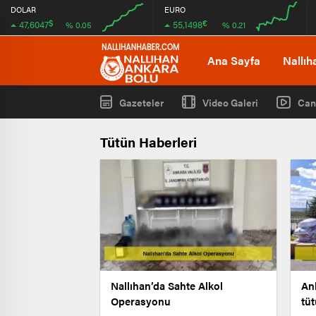
DOLAR
EURO
$
€
47,6047
55,1498
% 0.05
% 0.21
00:00
00:00
00:00
00:00
Ana Sayfa
Nallıh
Gazeteler
Video Galeri
Can
Tütün Haberleri
Nallıhan’da Sahte Alkol
An
Operasyonu
tü