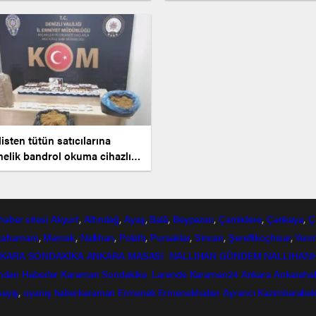
isten tütün satıcılarına
nelik bandrol okuma cihazlı
erasyon
haber
sitesi
Akyurt
,
Altındağ
,
Ayaş
,
Balâ
,
Beypazarı
,
Çamlıdere
,
Çankaya
,
Ç
lcahamam
,
Mamak
,
Nallıhan
,
Polatlı
,
Pursaklar
,
Sincan
,
Şereflikoçhisar
,
Yeni
KARA SONDAKİKA
ANKARA MASASI
NALLIHAN GÜNDEM
NALLIHAN
ndan
Haberler
Karaman Sondakika
Larende
Karaman24
Ankara
Ankaraha
sayiş
,
uyanış
haberkaraman
Ermenek
Ermenekhaber
Ayrancı
Kazımkarabek