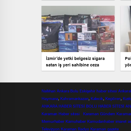
İzmir’de yetki belgesiz sigara
Pol
satan iş yeri sahibine ceza
yö
op
Nallıhan
Ankara
Bolu
Eskişehir
haber sitesi
Ankara
Haymana
,
Kahramankazan
,
Kalecik
,
Keçiören
,
Kızı
ANKARA HABER SİTESİ
BOLU HABER SİTESİ
AN
Karaman Haber sitesi
Karaman Gündem
Karama
Memurhaber
Kamuhaber
Kamudanhaber
imaret
a
Televizyon
Karaman Radyo
Karaman gazete