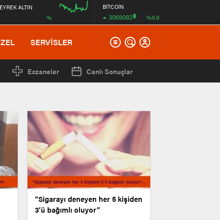
BİTCOİN
EYREK ALTIN
฿
3069082
%
%0.9
00:00
ÖZEL
SERVİSLER
Eczaneler
Canlı Sonuçlar
“Sigarayı deneyen her 5 kişiden
3’ü bağımlı oluyor”