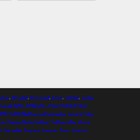
ubuk
,
Elmadağ
,
Etimesgut
,
Evren
,
Gölbaşı
,
Güdül,
mahalle
NALLIHAN
NALLIHAN HABER SİTESİ
HASHABER
Nallihan
nallihanhasber
Ankara Haber
ber
Beyparı Haber
Nallıhan
Nalıhanhaber
Memur
ir
Sarıveliler
Başyayla
Karaman Basın
Karaman