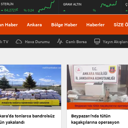
STERLİN
GRAM ALTIN
Ç
£
64,2721
%
% 0.24
00:00
00:00
00:00
00:00
an Haber
Ankara
Bölge Haber
Haberler
SİZE 
lı TV
Hava Durumu
Canlı Borsa
Yayın Akışları
kara’da tonlarca bandrolsüz
Beypazarı’nda tütün
tün yakalandı
kaçakçılarına operasyon