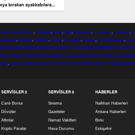
pıya bırakan ayakkabılara
sız dadandı
haber
sitesi
Akyurt
,
Altındağ
,
Ayaş
,
Balâ
,
Beypazarı
,
Çamlıdere
,
Çankaya
,
Ç
lcahamam
,
Mamak
,
Nallıhan
,
Polatlı
,
Pursaklar
,
Sincan
,
Şereflikoçhisar
,
Yeni
KARA SONDAKİKA
ANKARA MASASI
NALLIHAN GÜNDEM
NALLIHAN
ndan
Haberler
Karaman Sondakika
Larende
Karaman24
Ankara
Ankaraha
sayiş
,
uyanış
haberkaraman
Ermenek
Ermenekhaber
Ayrancı
Kazımkarabek
SERVİSLER 2
SERVİSLER 3
HABERLER
Canlı Borsa
Sinema
Nallıhan Haberleri
Dövizler
Gazeteler
Ankara Haberleri
Altınlar
Namaz Vakitleri
Bolu
Kripto Paralar
Hava Durumu
Eskişehir