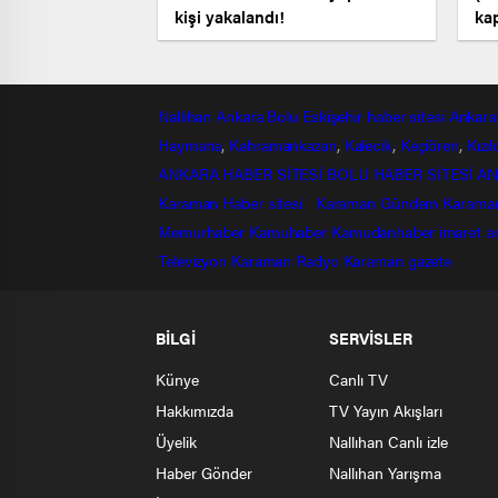
kişi yakalandı!
ka
hır
Nallıhan
Ankara
Bolu
Eskişehir
haber sitesi
Ankara
Haymana
,
Kahramankazan
,
Kalecik
,
Keçiören
,
Kızı
ANKARA HABER SİTESİ
BOLU HABER SİTESİ
AN
Karaman Haber sitesi
Karaman Gündem
Karama
Memurhaber
Kamuhaber
Kamudanhaber
imaret
a
Televizyon
Karaman Radyo
Karaman gazete
BİLGİ
SERVİSLER
Künye
Canlı TV
Hakkımızda
TV Yayın Akışları
Üyelik
Nallıhan Canlı izle
Haber Gönder
Nallıhan Yarışma