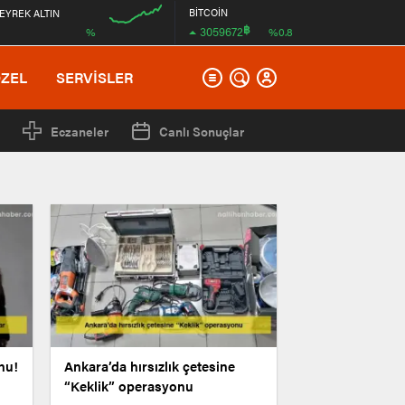
BİTCOİN
EYREK ALTIN
฿
3059672
%
%0.8
12:00
ÖZEL
SERVİSLER
Eczaneler
Canlı Sonuçlar
nu!
Ankara’da hırsızlık çetesine
“Keklik” operasyonu