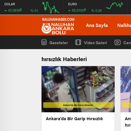
DOLAR
EURO
$
€
47,5818
55,0105
% 0.1
% 0.28
12:00
12:00
Ana Sayfa
Nallıh
Gazeteler
Video Galeri
Can
hırsızlık Haberleri
Ankara’da Bir Garip Hırsızlık
An
hır