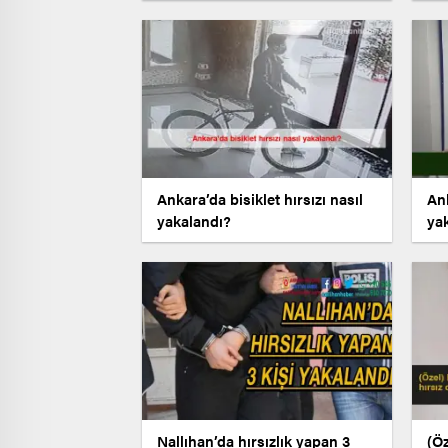
Ankara’da bisiklet hırsızı nasıl
An
yakalandı?
ya
Nallıhan’da hırsızlık yapan 3
(Ö