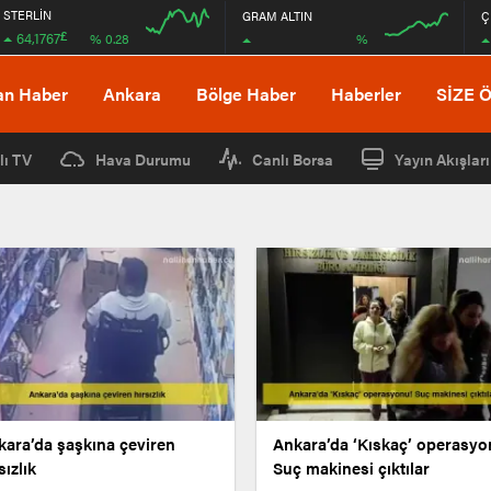
STERLİN
GRAM ALTIN
Ç
£
64,1767
%
% 0.28
12:00
12:00
an Haber
Ankara
Bölge Haber
Haberler
SİZE 
lı TV
Hava Durumu
Canlı Borsa
Yayın Akışları
kara’da şaşkına çeviren
Ankara’da ‘Kıskaç’ operasyo
sızlık
Suç makinesi çıktılar