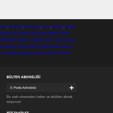
ubuk
,
Elmadağ
,
Etimesgut
,
Evren
,
Gölbaşı
,
Güdül,
mahalle
NALLIHAN
NALLIHAN HABER SİTESİ
HASHABER
Nallihan
nallihanhasber
Ankara Haber
ber
Beyparı Haber
Nallıhan
Nalıhanhaber
Memur
ir
Sarıveliler
Başyayla
Karaman Basın
Karaman
BÜLTEN ABONELİĞİ
+
Bu web sitesinden haber ve ebülten almak
istiyorum
BİZİ TAKİP ET