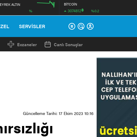
BİTCOİN
EYREK ALTIN
฿
3074812
%
%0.2
00:00
12:00
ÖZEL
SERVİSLER
Eczaneler
Canlı Sonuçlar
Güncelleme Tarihi: 17 Ekim 2023 10:16
ırsızlığı