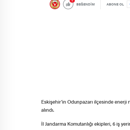
1
BEĞENDİM
ABONE OL
Eskişehir’in Odunpazarı ilçesinde enerji n
alındı.
İl Jandarma Komutanlığı ekipleri, 6 iş yeri