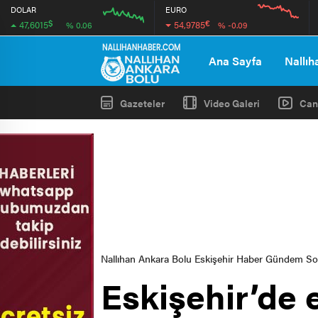
DOLAR
EURO
$
€
47,6015
54,9785
% 0.06
% -0.09
12:00
16:00
12:00
16:00
Ana Sayfa
Nallıh
Gazeteler
Video Galeri
Can
Nallıhan Ankara Bolu Eskişehir Haber Gündem S
Eskişehir’de e