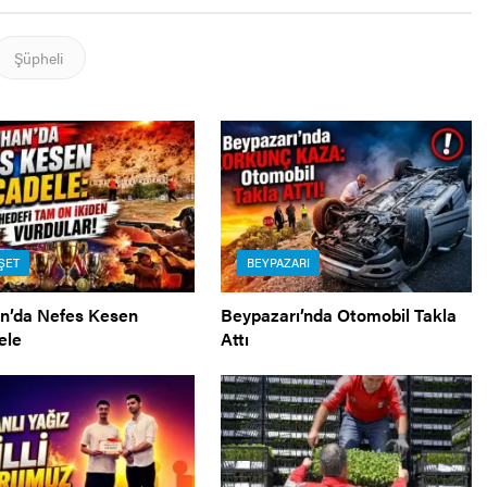
Şüpheli
ŞET
BEYPAZARI
an’da Nefes Kesen
Beypazarı’nda Otomobil Takla
ele
Attı