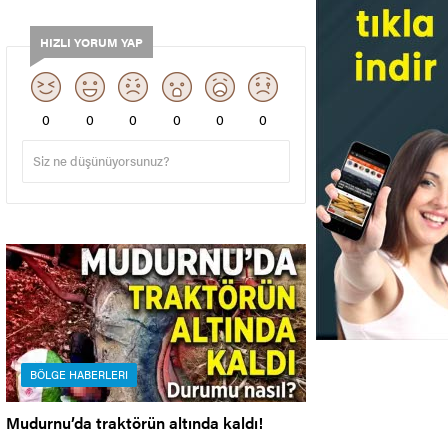
HIZLI YORUM YAP
0
0
0
0
0
0
BÖLGE HABERLERI
Mudurnu’da traktörün altında kaldı!