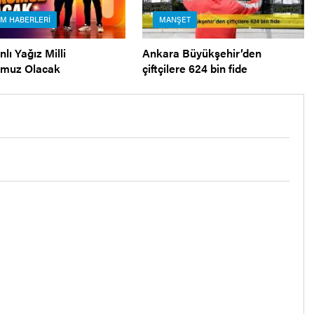
IM HABERLERI
MANŞET
nlı Yağız Milli
Ankara Büyükşehir’den
umuz Olacak
çiftçilere 624 bin fide