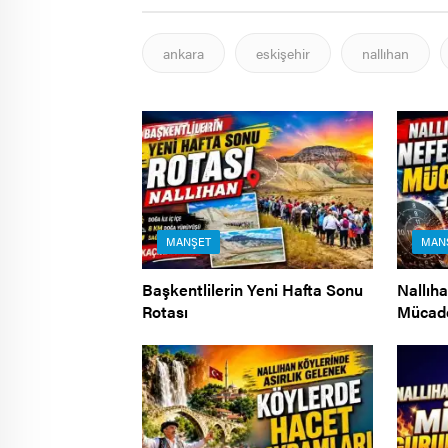
ankara
eskişehir
nallıhan
MANŞET
MAN
Başkentlilerin Yeni Hafta Sonu
Nallıh
Rotası
Mücad