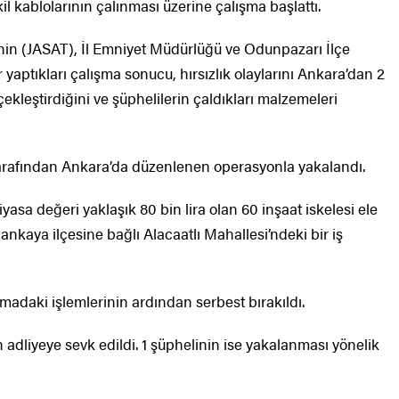
l kablolarının çalınması üzerine çalışma başlattı.
nin (JASAT), İl Emniyet Müdürlüğü ve Odunpazarı İlçe
yaptıkları çalışma sonucu, hırsızlık olaylarını Ankara’dan 2
kleştirdiğini ve şüphelilerin çaldıkları malzemeleri
tarafından Ankara’da düzenlenen operasyonla yakalandı.
asa değeri yaklaşık 80 bin lira olan 60 inşaat iskelesi ele
Çankaya ilçesine bağlı Alacaatlı Mahallesi’ndeki bir iş
madaki işlemlerinin ardından serbest bırakıldı.
n adliyeye sevk edildi. 1 şüphelinin ise yakalanması yönelik