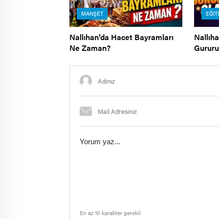
MANŞET
EĞIT
Nallıhan’da Hacet Bayramları
Nallıha
Ne Zaman?
Gurur
En az 10 karakter gerekli