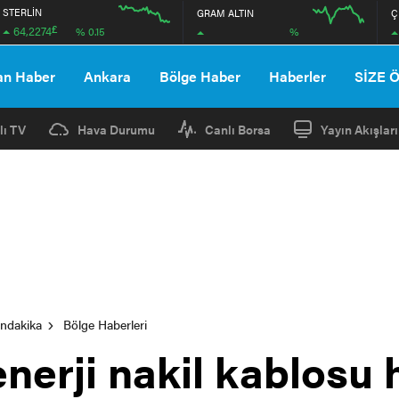
STERLİN
GRAM ALTIN
Ç
£
64,2274
%
% 0.15
12:00
16:00
12:00
16:00
an Haber
Ankara
Bölge Haber
Haberler
SİZE 
lı TV
Hava Durumu
Canlı Borsa
Yayın Akışları
ondakika
Bölge Haberleri
nerji nakil kablosu h