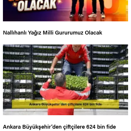
Nallıhanlı Yağız Milli Gururumuz Olacak
Ankara Büyükşehir’den çiftçilere 624 bin fide