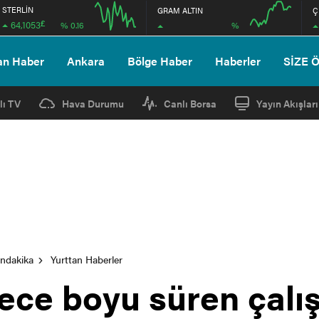
STERLİN
GRAM ALTIN
Ç
£
64,1053
%
% 0.16
12:00
16:00
12:00
16:00
an Haber
Ankara
Bölge Haber
Haberler
SİZE 
lı TV
Hava Durumu
Canlı Borsa
Yayın Akışları
ondakika
Yurttan Haberler
ece boyu süren çalı