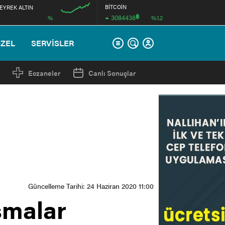
BİTCOİN
EYREK ALTIN
฿
3084438
%
%1.2
12:00
ÖZEL
SERVİSLER
Eczaneler
Canlı Sonuçlar
Güncelleme Tarihi: 24 Haziran 2020 11:00
şmalar