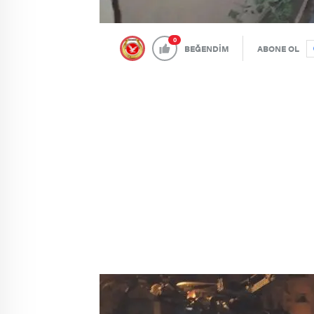
0
BEĞENDİM
ABONE OL