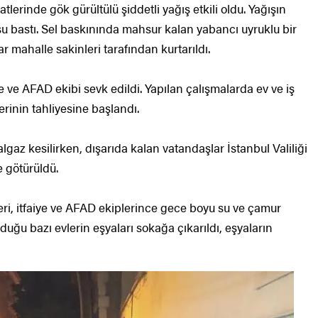
lerinde gök gürültülü şiddetli yağış etkili oldu. Yağışın
i su bastı. Sel baskınında mahsur kalan yabancı uyruklu bir
 mahalle sakinleri tarafından kurtarıldı.
ye ve AFAD ekibi sevk edildi. Yapılan çalışmalarda ev ve iş
lerinin tahliyesine başlandı.
lgaz kesilirken, dışarıda kalan vatandaşlar İstanbul Valiliği
 götürüldü.
eri, itfaiye ve AFAD ekiplerince gece boyu su ve çamur
lduğu bazı evlerin eşyaları sokağa çıkarıldı, eşyaların