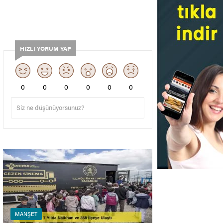
HIZLI YORUM YAP
0
0
0
0
0
0
MANŞET