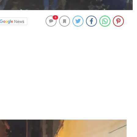
0
News