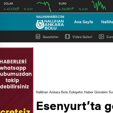
DOLAR
EURO
$
€
47,5700
54,9811
% 0.07
% 0.23
12:00
16:00
12:00
16:00
Ana Sayfa
Nallıh
Gazeteler
Video Galeri
Can
Nallıhan Ankara Bolu Eskişehir Haber Gündem S
Esenyurt’ta g