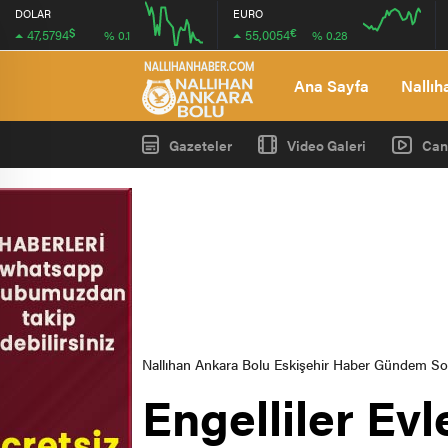
DOLAR
EURO
$
€
47,5794
55,0054
% 0.1
% 0.28
12:00
12:00
Ana Sayfa
Nallıh
Gazeteler
Video Galeri
Can
Nallıhan Ankara Bolu Eskişehir Haber Gündem S
Engelliler Evl