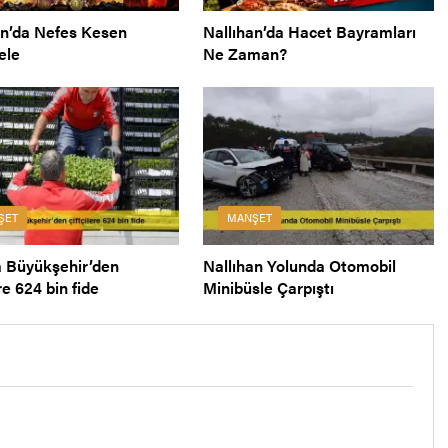
an’da Nefes Kesen
Nallıhan’da Hacet Bayramları
ele
Ne Zaman?
ŞET
MANŞET
 Büyükşehir’den
Nallıhan Yolunda Otomobil
ere 624 bin fide
Minibüsle Çarpıştı