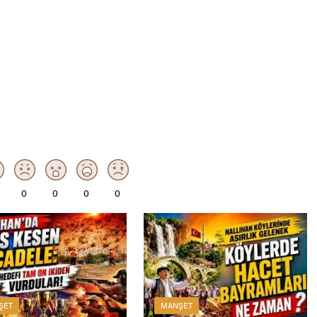
0
0
0
0
ŞET
MANŞET