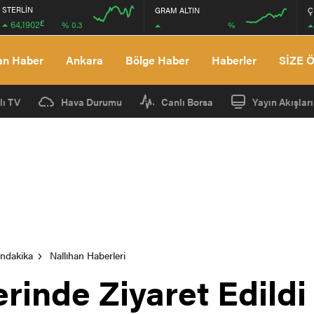
STERLİN
GRAM ALTIN
Ç
£
64,1902
%
% 0.3
12:00
12:00
an Haber
Ankara
Bölge Haber
Haberler
SİZE 
lı TV
Hava Durumu
Canlı Borsa
Yayın Akışları
ondakika
Nallıhan Haberleri
erinde Ziyaret Edildi