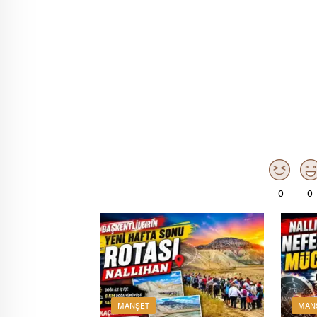
0
0
MANŞET
MAN