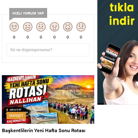
HIZLI YORUM YAP
0
0
0
0
0
0
MANŞET
Başkentlilerin Yeni Hafta Sonu Rotası