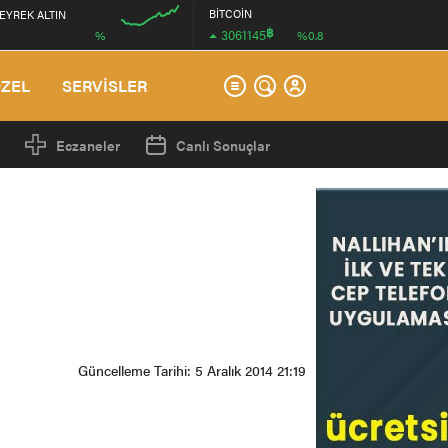
BİTCOİN
EYREK ALTIN
฿
3061145
%
%0.8
12:00
ÖZEL
SERVİSLER
Eczaneler
Canlı Sonuçlar
Güncelleme Tarihi: 5 Aralık 2014 21:19