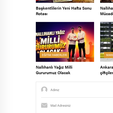
Başkentlilerin Yeni Hafta Sonu
Nallıh
Rotası
Mücad
EĞITIM HABERLERI
MAN
Nallıhanlı Yağız Milli
Ankara
Gururumuz Olacak
çiftçil