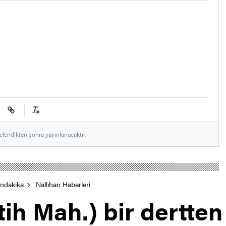
elendikten sonra yayınlanacaktır.
ondakika
Nallıhan Haberleri
tih Mah.) bir dertten