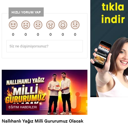
HIZLI YORUM YAP
0
0
0
0
0
0
EĞITIM HABERLERI
Nallıhanlı Yağız Milli Gururumuz Olacak