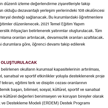
n düzenli izleme değerlendirme ziyaretleriyle takip
un olduğu dezavantajlı yerleşim yerlerindeki 108 okulöncesi
ateryal desteği sağlanacak. Bu kurumlardaki öğretmenlere
 eğitimler düzenlenecek. 2021 Temel Eğitim Yapım
rslik ihtiyaçları belirlenerek yatırımlar oluşturulacak. Tüm
ma oranları artırılacak, devamsızlık oranları azaltılacak.
i durumlara göre, öğrenci devamı takip edilerek
İ OLUŞTURULACAK
elirlenen okulların kurumsal kapasitelerinin artırılması,
el, sanatsal ve sportif etkinlikler yoluyla desteklenerek proje
ekrarı, eğitimi terk ve disiplin cezası oranlarının
mik başarı, bilimsel, sosyal, kültürel, sportif ve sanatsal
ni ve kültürel değerleri benimseyen ve koruyan bireyler olarak
lik ve Destekleme Modeli (ERDEM) Destek Programı