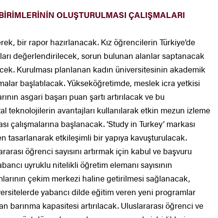
 BİRİMLERİNİN OLUŞTURULMASI ÇALIŞMALARI
rek, bir rapor hazırlanacak. Kız öğrencilerin Türkiye’de
mları değerlendirilecek, sorun bulunan alanlar saptanacak
lecek. Kurulması planlanan kadın üniversitesinin akademik
şmalar başlatılacak. Yükseköğretimde, meslek icra yetkisi
ının asgari başarı puan şartı artırılacak ve bu
l teknolojilerin avantajları kullanılarak etkin mezun izleme
ası çalışmalarına başlanacak. ‘Study in Turkey’ markası
en tasarlanarak etkileşimli bir yapıya kavuşturulacak.
ararası öğrenci sayısını artırmak için kabul ve başvuru
bancı uyruklu nitelikli öğretim elemanı sayısının
mlarının çekim merkezi haline getirilmesi sağlanacak,
iversitelerde yabancı dilde eğitim veren yeni programlar
lan barınma kapasitesi artırılacak. Uluslararası öğrenci ve