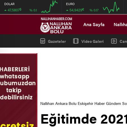
DOLAR
EURO
$
€
47,5807
54,9429
% 0.1
% 0.17
04:00
08:00
04:00
08:00
Ana Sayfa
Nallıh
Gazeteler
Video Galeri
Can
Nallıhan Ankara Bolu Eskişehir Haber Gündem S
Eğitimde 2021 