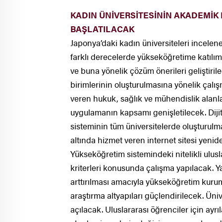
KADIN ÜNİVERSİTESİNİN AKADEMİK
BAŞLATILACAK
Japonya’daki kadın üniversiteleri incelene
farklı derecelerde yükseköğretime katılı
ve buna yönelik çözüm önerileri geliştiri
birimlerinin oluşturulmasına yönelik çalı
veren hukuk, sağlık ve mühendislik alanlar
uygulamanın kapsamı genişletilecek. Dijita
sisteminin tüm üniversitelerde oluşturulm
altında hizmet veren internet sitesi yenid
Yükseköğretim sistemindeki nitelikli ulusl
kriterleri konusunda çalışma yapılacak. Ya
arttırılması amacıyla yükseköğretim kuru
araştırma altyapıları güçlendirilecek. Ün
açılacak. Uluslararası öğrenciler için ayrı