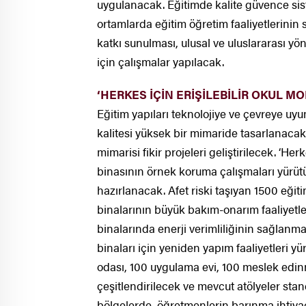
uygulanacak. Eğitimde kalite güvence sist
ortamlarda eğitim öğretim faaliyetlerinin 
katkı sunulması, ulusal ve uluslararası yö
için çalışmalar yapılacak.
‘HERKES İÇİN ERİŞİLEBİLİR OKUL 
Eğitim yapıları teknolojiye ve çevreye uyum
kalitesi yüksek bir mimaride tasarlanacak.
mimarisi fikir projeleri geliştirilecek. ‘Her
binasının örnek koruma çalışmaları yürütü
hazırlanacak. Afet riski taşıyan 1500 eği
binalarının büyük bakım-onarım faaliyetle
binalarında enerji verimliliğinin sağlanma
binaları için yeniden yapım faaliyetleri yü
odası, 100 uygulama evi, 100 meslek edinm
çeşitlendirilecek ve mevcut atölyeler stan
bölgelerde, öğretmenlerin barınma ihtiyaç