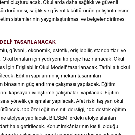
emi oluşturulacak. Okullarda daha sağlıklı ve güvenli
sürdürülmesi, sağlık ve güvenlik kültürünün geliştirilmesine
netim sistemlerinin yaygınlaştırılması ve belgelendirilmesi
MODELİ’ TASARLANACAK
lu, güvenli, ekonomik, estetik, erişilebilir, standartları ve
 Okul binaları için yedi yeni tip proje hazırlanacak. Okul
kes İçin Erişilebilir Okul Modeli’ tasarlanacak. Tarihi altı okul
lecek. Eğitim yapılarının iç mekan tasarımları
tim binasının güçlendirme çalışması yapılacak. Eğitim
rini kapsayan iyileştirme çalışmaları yapılacak. Eğitim
sına yönelik çalışmalar yapılacak. Afet riski taşıyan okul
rütülecek. 100 özel eğitim sınıfı dersliği, 100 destek eğitim
e atölyesi yapılacak. BİLSEM’lerdeki atölye alanları
dart hale getirilecek. Konut imkânlarının kısıtlı olduğu
larını karşılayacak konut yatırımlarına devam edilecek,