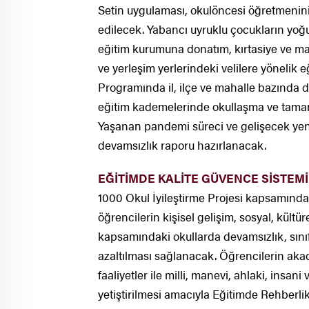
Setin uygulaması, okulöncesi öğretmenini
edilecek. Yabancı uyruklu çocukların yoğ
eğitim kurumuna donatım, kırtasiye ve m
ve yerleşim yerlerindeki velilere yönelik
Programında il, ilçe ve mahalle bazında de
eğitim kademelerinde okullaşma ve tamamla
Yaşanan pandemi süreci ve gelişecek yen
devamsızlık raporu hazırlanacak.
EĞİTİMDE KALİTE GÜVENCE SİSTEM
1000 Okul İyileştirme Projesi kapsamında b
öğrencilerin kişisel gelişim, sosyal, kültür
kapsamındaki okullarda devamsızlık, sınıf t
azaltılması sağlanacak. Öğrencilerin akade
faaliyetler ile milli, manevi, ahlaki, insa
yetiştirilmesi amacıyla Eğitimde Rehber