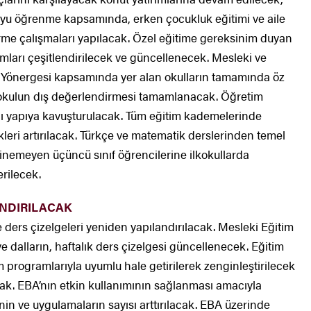
yu öğrenme kapsamında, erken çocukluk eğitimi ve aile
irme çalışmaları yapılacak. Özel eğitime gereksinim duyan
amları çeşitlendirilecek ve güncellenecek. Mesleki ve
i Yönergesi kapsamında yer alan okulların tamamında öz
 okulun dış değerlendirmesi tamamlanacak. Öğretim
ı yapıya kavuşturulacak. Tüm eğitim kademelerinde
kleri artırılacak. Türkçe ve matematik derslerinden temel
inemeyen üçüncü sınıf öğrencilerine ilkokullarda
rilecek.
ANDIRILACAK
ders çizelgeleri yeniden yapılandırılacak. Mesleki Eğitim
 dalların, haftalık ders çizelgesi güncellenecek. Eğitim
im programlarıyla uyumlu hale getirilerek zenginleştirilecek
acak. EBA’nın etkin kullanımının sağlanması amacıyla
in ve uygulamaların sayısı arttırılacak. EBA üzerinde