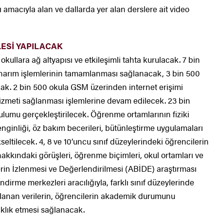
sı amacıyla alan ve dallarda yer alan derslere ait video
LESİ YAPILACAK
kullara ağ altyapısı ve etkileşimli tahta kurulacak. 7 bin
onarım işlemlerinin tamamlanması sağlanacak, 3 bin 500
ak. 2 bin 500 okula GSM üzerinden internet erişimi
izmeti sağlanması işlemlerine devam edilecek. 23 bin
urulumu gerçekleştirilecek. Öğrenme ortamlarının fiziki
enginliği, öz bakım becerileri, bütünleştirme uygulamaları
seltilecek. 4, 8 ve 10’uncu sınıf düzeylerindeki öğrencilerin
 hakkındaki görüşleri, öğrenme biçimleri, okul ortamları ve
rilerin İzlenmesi ve Değerlendirilmesi (ABİDE) araştırması
rme merkezleri aracılığıyla, farklı sınıf düzeylerinde
oplanan verilerin, öğrencilerin akademik durumunu
aklık etmesi sağlanacak.