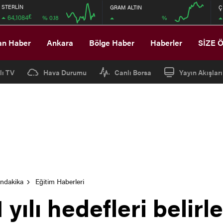
STERLİN
GRAM ALTIN
Ç
£
64,1084
%
% 0.18
04:00
08:00
04:00
08:00
an Haber
Ankara
Bölge Haber
Haberler
SİZE 
lı TV
Hava Durumu
Canlı Borsa
Yayın Akışları
ondakika
Eğitim Haberleri
yılı hedefleri belirl