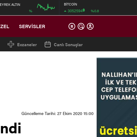
BİTCOİN
EYREK ALTIN
฿
3052594
%
%0.8
00:00
00:00
ÖZEL
SERVİSLER
Eczaneler
Canlı Sonuçlar
Güncelleme Tarihi: 27 Ekim 2020 15:00
endi