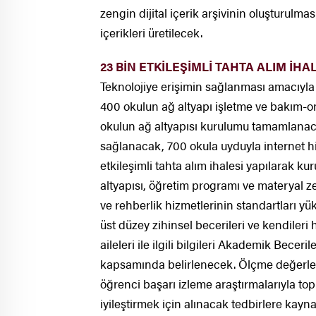
zengin dijital içerik arşivinin oluşturulma
içerikleri üretilecek.
23 BİN ETKİLEŞİMLİ TAHTA ALIM İHA
Teknolojiye erişimin sağlanması amacıyla o
400 okulun ağ altyapı işletme ve bakım-
okulun ağ altyapısı kurulumu tamamlanac
sağlanacak, 700 okula uyduyla internet h
etkileşimli tahta alım ihalesi yapılarak k
altyapısı, öğretim programı ve materyal z
ve rehberlik hizmetlerinin standartları yük
üst düzey zihinsel becerileri ve kendileri
aileleri ile ilgili bilgileri Akademik Bece
kapsamında belirlenecek. Ölçme değerlendi
öğrenci başarı izleme araştırmalarıyla t
iyileştirmek için alınacak tedbirlere kayn