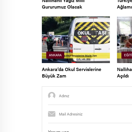
Nallıhanlı Yağız Milli
Türkiy
Gururumuz Olacak
Ağlamı
ANKARA
EĞIT
Ankara’da Okul Servislerine
Nallıha
Büyük Zam
Açıldı