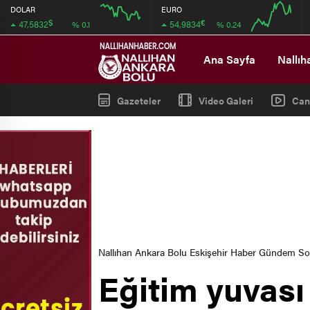
DOLAR
EURO
$
€
47,5832
54,9834
% 0.1
% 0.24
12:00
12:00
Ana Sayfa
Nallıh
Gazeteler
Video Galeri
Can
Nallıhan Ankara Bolu Eskişehir Haber Gündem S
Eğitim yuvası