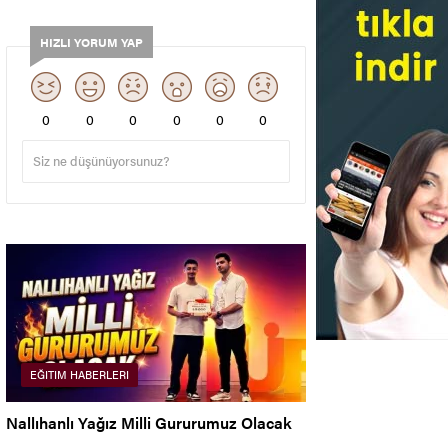
HIZLI YORUM YAP
0
0
0
0
0
0
EĞITIM HABERLERI
Nallıhanlı Yağız Milli Gururumuz Olacak