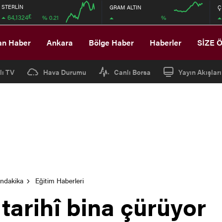
STERLİN
GRAM ALTIN
Ç
£
64,1324
%
% 0.21
12:00
12:00
an Haber
Ankara
Bölge Haber
Haberler
SİZE 
lı TV
Hava Durumu
Canlı Borsa
Yayın Akışları
ondakika
Eğitim Haberleri
 tarihî bina çürüyor