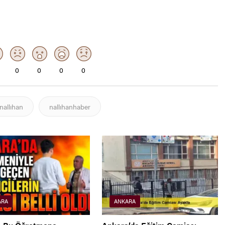
0
0
0
0
nallıhan
nallıhanhaber
ARA
ANKARA