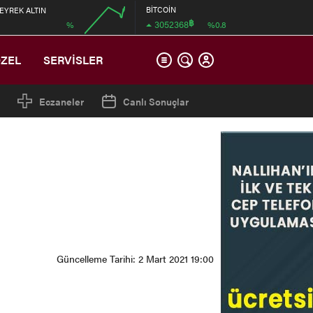
BİTCOİN
EYREK ALTIN
฿
3052368
%
%0.8
00:00
ÖZEL
SERVİSLER
Eczaneler
Canlı Sonuçlar
Güncelleme Tarihi: 2 Mart 2021 19:00