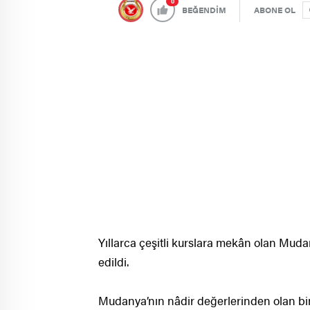
0
BEĞENDİM
ABONE OL
Yıllarca çeşitli kurslara mekân olan Mud
edildi.
Mudanya’nın nâdir değerlerinden olan bina