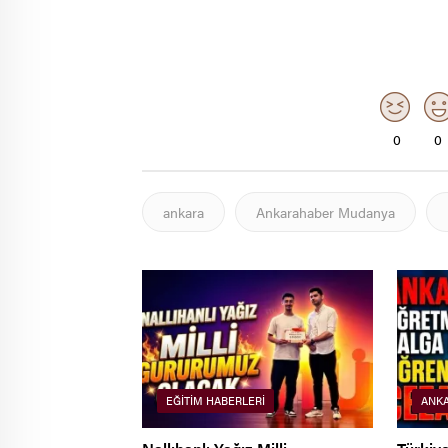
0
0
ankara
Ankarahaber Mudanya
EĞITIM HABERLERI
ANK