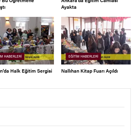
e Bu Öğretmene
Ankara’da Eğitim Camiası
ştı
Ayakta
IM HABERLERI
EĞITIM HABERLERI
n’da Halk Eğitim Sergisi
Nallıhan Kitap Fuarı Açıldı