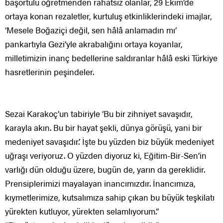
başörtülü öğretmenden rahatsız olanlar, 29 Ekim’de
ortaya konan rezaletler, kurtuluş etkinliklerindeki imajlar,
‘Mesele Boğaziçi değil, sen hâlâ anlamadın mı’
pankartıyla Gezi’yle akrabalığını ortaya koyanlar,
milletimizin inanç bedellerine saldıranlar hâlâ eski Türkiye
hasretlerinin peşindeler.
Sezai Karakoç’un tabiriyle ‘Bu bir zihniyet savaşıdır,
karayla akın. Bu bir hayat şekli, dünya görüşü, yani bir
medeniyet savaşıdır.’ İşte bu yüzden biz büyük medeniyet
uğraşı veriyoruz. O yüzden diyoruz ki, Eğitim-Bir-Sen’in
varlığı dün olduğu üzere, bugün de, yarın da gereklidir.
Prensiplerimizi mayalayan inancımızdır. İnancımıza,
kıymetlerimize, kutsalımıza sahip çıkan bu büyük teşkilatı
yürekten kutluyor, yürekten selamlıyorum.”