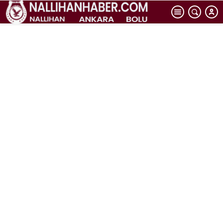
Bitlis’teki
fabrika okuldan
karşılanıyor