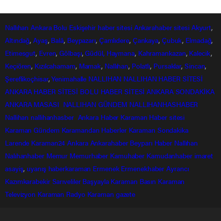
Çevre illerin sıra ve masa ihtiyacı
Bitlis’teki fabrika okuldan karşılanıyor