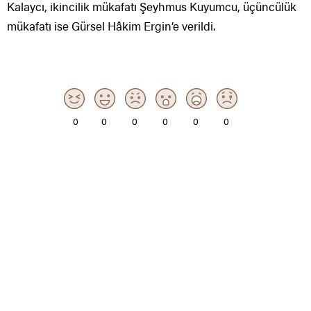
Kalaycı, ikincilik mükafatı Şeyhmus Kuyumcu, üçüncülük
mükafatı ise Gürsel Hâkim Ergin’e verildi.
0
0
0
0
0
0