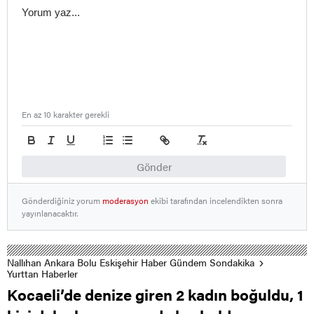
En az 10 karakter gerekli
Gönder
Gönderdiğiniz yorum
moderasyon
ekibi tarafından incelendikten sonra
yayınlanacaktır.
Nallıhan Ankara Bolu Eskişehir Haber Gündem Sondakika
Yurttan Haberler
Kocaeli’de denize giren 2 kadın boğuldu, 1