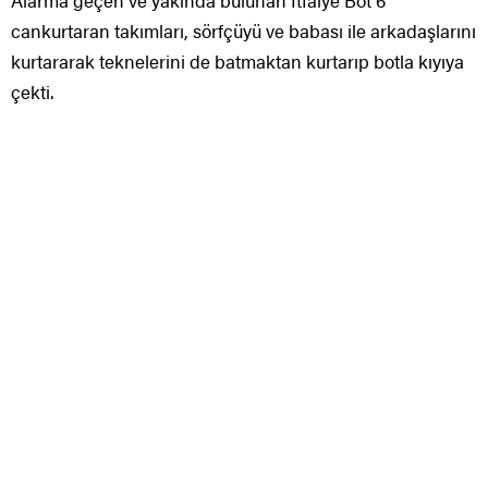
Alarma geçen ve yakında bulunan İtfaiye Bot 6
cankurtaran takımları, sörfçüyü ve babası ile arkadaşlarını
kurtararak teknelerini de batmaktan kurtarıp botla kıyıya
çekti.