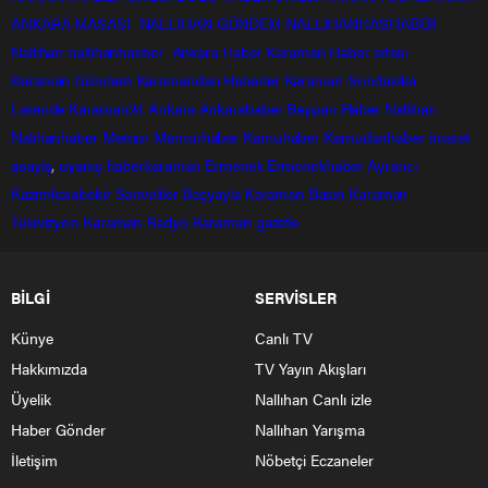
ANKARA MASASI
NALLIHAN GÜNDEM
NALLIHANHASHABER
Nallihan
nallihanhasber
Ankara Haber
Karaman Haber sitesi
Karaman Gündem
Karamandan
Haberler
Karaman Sondakika
Larende
Karaman24
Ankara
Ankarahaber
Beyparı Haber
Nallıhan
Nalıhanhaber
Memur
Memurhaber
Kamuhaber
Kamudanhaber
imaret
asayiş
,
uyanış
haberkaraman
Ermenek
Ermenekhaber
Ayrancı
Kazımkarabekir
Sarıveliler
Başyayla
Karaman Basın
Karaman
Televizyon
Karaman Radyo
Karaman gazete
BİLGİ
SERVİSLER
Künye
Canlı TV
Hakkımızda
TV Yayın Akışları
Üyelik
Nallıhan Canlı izle
Haber Gönder
Nallıhan Yarışma
İletişim
Nöbetçi Eczaneler