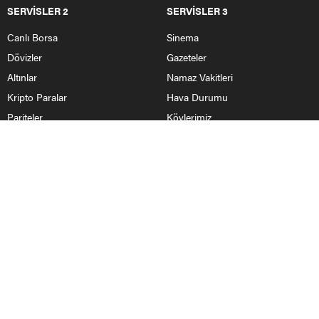
SERVİSLER 2
SERVİSLER 3
Canlı Borsa
Sinema
Dövizler
Gazeteler
Altınlar
Namaz Vakitleri
Kripto Paralar
Hava Durumu
Pariteler
Köylerimiz
HABERLER
Nallıhan Haberleri
Ankara Haberleri
Bolu
Eskişehir
Yurttan Haberler
BİZİ TAKİP ET