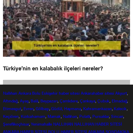
Türkiye’nin en kalabalık ilçeleri nereler?
Nallıhan
Ankara
Bolu
Eskişehir
haber sitesi
Ankarahaber
sitesi
Akyurt
,
Altındağ
,
Ayaş
,
Balâ
,
Beypazarı
,
Çamlıdere
,
Çankaya
,
Çubuk
,
Elmadağ
,
Etimesgut
,
Evren
,
Gölbaşı
,
Güdül,
Haymana
,
Kahramankazan
,
Kalecik
,
Keçiören
,
Kızılcahamam
,
Mamak
,
Nallıhan
,
Polatlı
,
Pursaklar
,
Sincan
,
Şereflikoçhisar
,
Yenimahalle
NALLIHAN
NALLIHAN HABER SİTESİ
ANKARA HABER SİTESİ
BOLU HABER SİTESİ
ANKARA SONDAKİKA