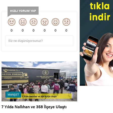
HIZLI YORUM YAP
0
0
0
0
0
0
MANŞET
7 Yılda Nallıhan ve 358 İlçeye Ulaştı