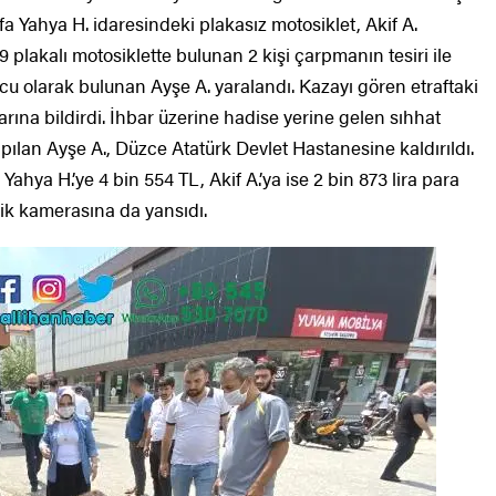
a Yahya H. idaresindeki plakasız motosiklet, Akif A.
9 plakalı motosiklette bulunan 2 kişi çarpmanın tesiri ile
lcu olarak bulunan Ayşe A. yaralandı. Kazayı gören etraftaki
rına bildirdi. İhbar üzerine hadise yerine gelen sıhhat
pılan Ayşe A., Düzce Atatürk Devlet Hastanesine kaldırıldı.
Yahya H.’ye 4 bin 554 TL, Akif A.’ya ise 2 bin 873 lira para
nlik kamerasına da yansıdı.