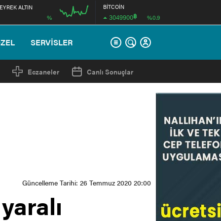
BİTCOİN
EYREK ALTIN
฿
3049900
%
%0.9
00:00
ÖZEL
SERVİSLER
Eczaneler
Canlı Sonuçlar
Güncelleme Tarihi: 26 Temmuz 2020 20:00
 yaralı