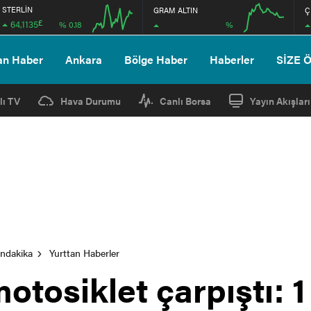
STERLİN
GRAM ALTIN
Ç
£
64,1135
%
% 0.18
08:00
08:00
an Haber
Ankara
Bölge Haber
Haberler
SİZE 
lı TV
Hava Durumu
Canlı Borsa
Yayın Akışları
ondakika
Yurttan Haberler
otosiklet çarpıştı: 1