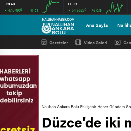
DOLAR
EURO
$
€
47,5780
54,9527
% 0.1
% 0.18
08:00
08:00
Ana Sayfa
Nallıh
Gazeteler
Video Galeri
Can
Nallıhan Ankara Bolu Eskişehir Haber Gündem S
Düzce’de iki m