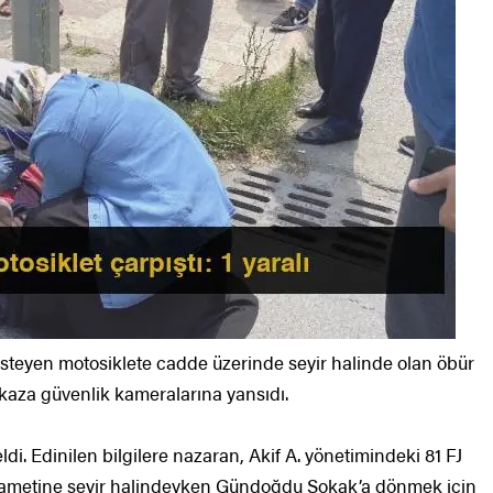
eyen motosiklete cadde üzerinde seyir halinde olan öbür
ı kaza güvenlik kameralarına yansıdı.
. Edinilen bilgilere nazaran, Akif A. yönetimindeki 81 FJ
tikametine seyir halindeyken Gündoğdu Sokak’a dönmek için