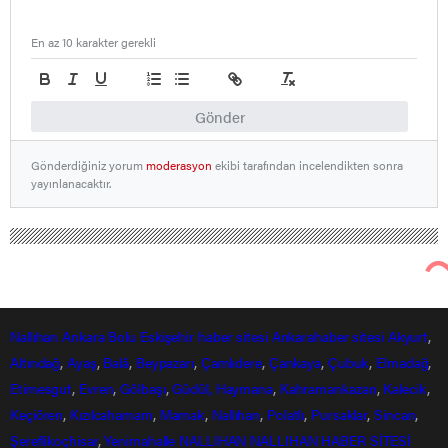
En az 10 karakter gerekli
Gönder
Gönderdiğiniz yorum
moderasyon
ekibi tarafından incelendikten sonra
yayınlanacaktır.
Nallıhan Ankara Bolu Eskişehir Haber Gündem Sondakika
Eğitim Haberleri
‘Yetenekliler’i bekleyen bir sınav daha var