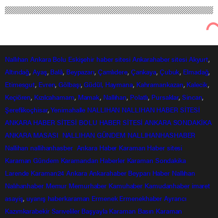
Nallıhan
Ankara
Bolu
Eskişehir
haber sitesi
Ankarahaber
sitesi
Akyurt
,
Altındağ
,
Ayaş
,
Balâ
,
Beypazarı
,
Çamlıdere
,
Çankaya
,
Çubuk
,
Elmadağ
,
Etimesgut
,
Evren
,
Gölbaşı
,
Güdül,
Haymana
,
Kahramankazan
,
Kalecik
,
Keçiören
,
Kızılcahamam
,
Mamak
,
Nallıhan
,
Polatlı
,
Pursaklar
,
Sincan
,
Şereflikoçhisar
,
Yenimahalle
NALLIHAN
NALLIHAN HABER SİTESİ
ANKARA HABER SİTESİ
BOLU HABER SİTESİ
ANKARA SONDAKİKA
ANKARA MASASI
NALLIHAN GÜNDEM
NALLIHANHASHABER
Nallihan
nallihanhasber
Ankara Haber
Karaman Haber sitesi
Karaman Gündem
Karamandan
Haberler
Karaman Sondakika
Larende
Karaman24
Ankara
Ankarahaber
Beyparı Haber
Nallıhan
Nalıhanhaber
Memur
Memurhaber
Kamuhaber
Kamudanhaber
imaret
asayiş
,
uyanış
haberkaraman
Ermenek
Ermenekhaber
Ayrancı
Kazımkarabekir
Sarıveliler
Başyayla
Karaman Basın
Karaman