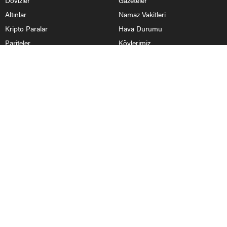
Altınlar
Namaz Vakitleri
Kripto Paralar
Hava Durumu
Pariteler
Köylerimiz
HABERLER
Nallıhan Haberleri
Ankara Haberleri
Bolu
Eskişehir
Yurttan Haberler
BİZİ TAKİP ET
Nallıhan Haber Ankara Bolu Eskişehir Haber Sitesi