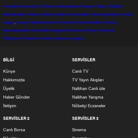
Larende
Karaman24
Ankara
Ankarahaber
Beyparı Haber
Nallıhan
Nalıhanhaber
Memur
Memurhaber
Kamuhaber
Kamudanhaber
imaret
asayiş
,
uyanış
haberkaraman
Ermenek
Ermenekhaber
Ayrancı
Kazımkarabekir
Sarıveliler
Başyayla
Karaman Basın
Karaman
Televizyon
Karaman Radyo
Karaman gazete
BİLGİ
SERVİSLER
Künye
Canlı TV
Hakkımızda
TV Yayın Akışları
Üyelik
Nallıhan Canlı izle
Haber Gönder
Nallıhan Yarışma
İletişim
Nöbetçi Eczaneler
SERVİSLER 2
SERVİSLER 3
Canlı Borsa
Sinema
Dövizler
Gazeteler