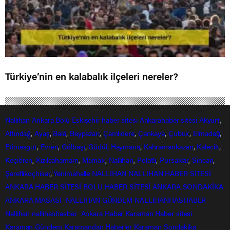
Türkiye’nin en kalabalık ilçeleri nereler?
Nallıhan
Ankara
Bolu
Eskişehir
haber sitesi
Ankarahaber
sitesi
Akyurt
,
Altındağ
,
Ayaş
,
Balâ
,
Beypazarı
,
Çamlıdere
,
Çankaya
,
Çubuk
,
Elmadağ
,
Etimesgut
,
Evren
,
Gölbaşı
,
Güdül,
Haymana
,
Kahramankazan
,
Kalecik
,
Keçiören
,
Kızılcahamam
,
Mamak
,
Nallıhan
,
Polatlı
,
Pursaklar
,
Sincan
,
Şereflikoçhisar
,
Yenimahalle
NALLIHAN
NALLIHAN HABER SİTESİ
ANKARA HABER SİTESİ
BOLU HABER SİTESİ
ANKARA SONDAKİKA
ANKARA MASASI
NALLIHAN GÜNDEM
NALLIHANHASHABER
Nallihan
nallihanhasber
Ankara Haber
Karaman Haber sitesi
Karaman Gündem
Karamandan
Haberler
Karaman Sondakika