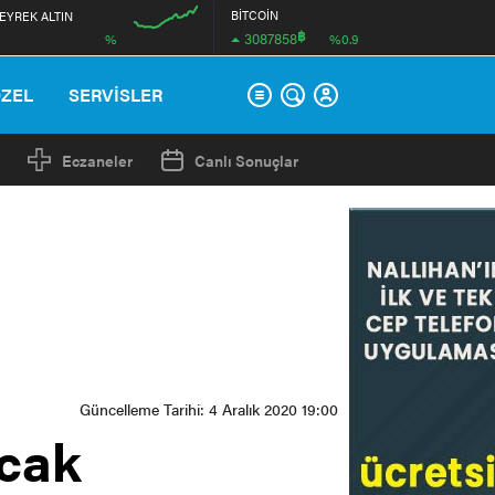
BİTCOİN
EYREK ALTIN
฿
3087858
%
%0.9
12:00
ÖZEL
SERVİSLER
Eczaneler
Canlı Sonuçlar
Güncelleme Tarihi: 4 Aralık 2020 19:00
ucak