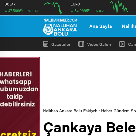
DOLAR
EURO
$
€
47,5686
54,9885
% 0.08
% 0.25
12:00
16:00
12:00
16:00
Ana Sayfa
Nallıh
Gazeteler
Video Galeri
Can
Nallıhan Ankara Bolu Eskişehir Haber Gündem S
Çankaya Bele