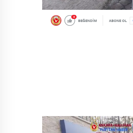
0
BEĞENDİM
ABONE OL