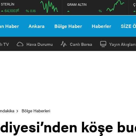
STERLİN
GRAM ALTIN
Ç
£
64,1003
%
% 0.16
12:00
16:00
12:00
16:00
an Haber
Ankara
Bölge Haber
Haberler
SİZE 
lı TV
Hava Durumu
Canlı Borsa
Yayın Akışları
ondakika
Bölge Haberleri
diyesi’nden köşe b