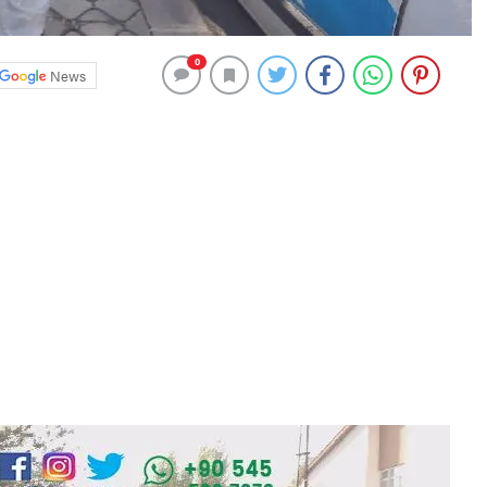
0
News