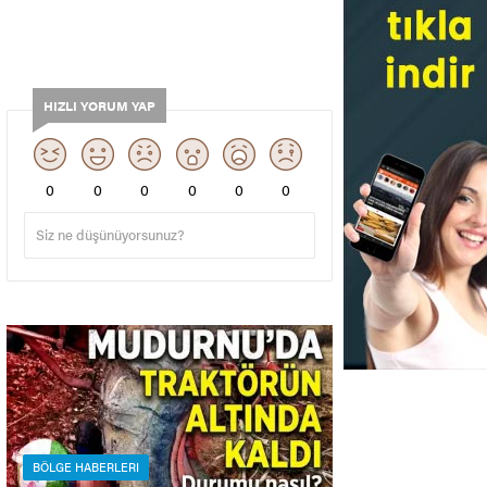
HIZLI YORUM YAP
0
0
0
0
0
0
BÖLGE HABERLERI