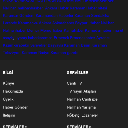
ANKARA MASASI
NALLIHAN GÜNDEM
NALLIHANHASHABER
Nallihan
nallihanhasber
Ankara Haber
Karaman Haber sitesi
Karaman Gündem
Karamandan
Haberler
Karaman Sondakika
Larende
Karaman24
Ankara
Ankarahaber
Beyparı Haber
Nallıhan
Nalıhanhaber
Memur
Memurhaber
Kamuhaber
Kamudanhaber
imaret
asayiş
,
uyanış
haberkaraman
Ermenek
Ermenekhaber
Ayrancı
Kazımkarabekir
Sarıveliler
Başyayla
Karaman Basın
Karaman
Televizyon
Karaman Radyo
Karaman gazete
BİLGİ
SERVİSLER
Künye
Canlı TV
Hakkımızda
TV Yayın Akışları
Üyelik
Nallıhan Canlı izle
Haber Gönder
Nallıhan Yarışma
İletişim
Nöbetçi Eczaneler
SERVİSLER 2
SERVİSLER 3