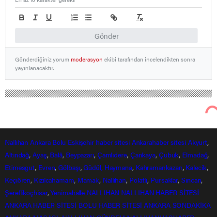
Gönder
Gönderdiğiniz yorum
moderasyon
ekibi tarafından incelendikten sonra
yayınlanacaktır.
Nallıhan
Ankara
Bolu
Eskişehir
haber sitesi
Ankarahaber
sitesi
Akyurt
,
Altındağ
,
Ayaş
,
Balâ
,
Beypazarı
,
Çamlıdere
,
Çankaya
,
Çubuk
,
Elmadağ
,
Etimesgut
,
Evren
,
Gölbaşı
,
Güdül,
Haymana
,
Kahramankazan
,
Kalecik
,
Keçiören
,
Kızılcahamam
,
Mamak
,
Nallıhan
,
Polatlı
,
Pursaklar
,
Sincan
,
Şereflikoçhisar
,
Yenimahalle
NALLIHAN
NALLIHAN HABER SİTESİ
ANKARA HABER SİTESİ
BOLU HABER SİTESİ
ANKARA SONDAKİKA