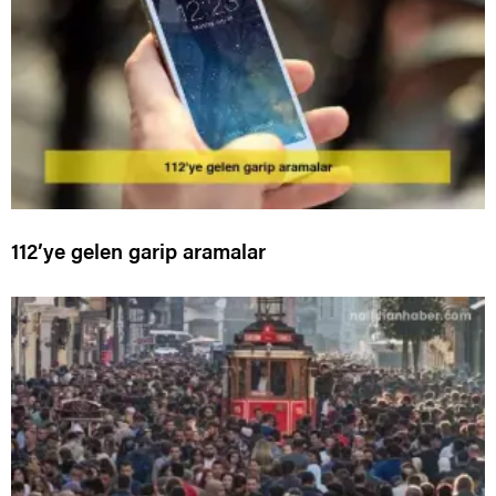
112’ye gelen garip aramalar