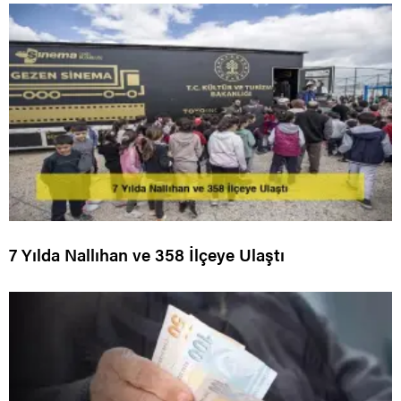
7 Yılda Nallıhan ve 358 İlçeye Ulaştı