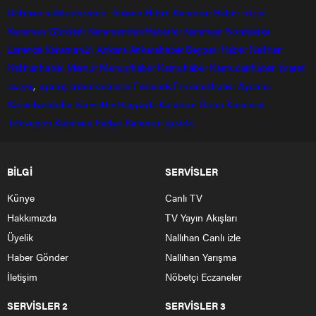
Nallihan
nallihanhasber
Ankara Haber
Karaman Haber sitesi
Karaman Gündem
Karamandan
Haberler
Karaman Sondakika
Larende
Karaman24
Ankara
Ankarahaber
Beyparı Haber
Nallıhan
Nalıhanhaber
Memur
Memurhaber
Kamuhaber
Kamudanhaber
imaret
asayiş
,
uyanış
haberkaraman
Ermenek
Ermenekhaber
Ayrancı
Kazımkarabekir
Sarıveliler
Başyayla
Karaman Basın
Karaman
Televizyon
Karaman Radyo
Karaman gazete
BİLGİ
SERVİSLER
Künye
Canlı TV
Hakkımızda
TV Yayın Akışları
Üyelik
Nallıhan Canlı izle
Haber Gönder
Nallıhan Yarışma
İletişim
Nöbetçi Eczaneler
SERVİSLER 2
SERVİSLER 3