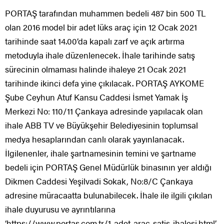
PORTAŞ tarafından muhammen bedeli 487 bin 500 TL
olan 2016 model bir adet lüks araç için 12 Ocak 2021
tarihinde saat 14.00’da kapalı zarf ve açık artırma
metoduyla ihale düzenlenecek. İhale tarihinde satış
sürecinin olmaması halinde ihaleye 21 Ocak 2021
tarihinde ikinci defa yine çıkılacak. PORTAŞ AYKOME
Şube Ceyhun Atuf Kansu Caddesi İsmet Yamak İş
Merkezi No: 110/11 Çankaya adresinde yapılacak olan
ihale ABB TV ve Büyükşehir Belediyesinin toplumsal
medya hesaplarından canlı olarak yayınlanacak.
İlgilenenler, ihale şartnamesinin temini ve şartname
bedeli için PORTAŞ Genel Müdürlük binasının yer aldığı
Dikmen Caddesi Yeşilvadi Sokak, No:8/C Çankaya
adresine müracaatta bulunabilecek. İhale ile ilgili çıkılan
ihale duyurusu ve ayrıntılarına
‘https://www.portas.com.tr/1-adet-arac-satis-ihalesi.html’