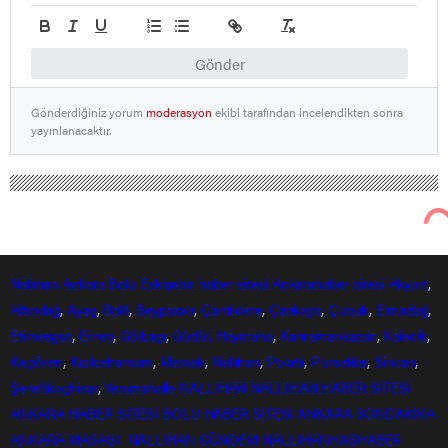
Gönder
Gönderdiğiniz yorum
moderasyon
ekibi tarafından incelendikten sonra
yayınlanacaktır.
Nallıhan
Ankara
Bolu
Eskişehir
haber sitesi
Ankarahaber
sitesi
Akyurt
,
Altındağ
,
Ayaş
,
Balâ
,
Beypazarı
,
Çamlıdere
,
Çankaya
,
Çubuk
,
Elmadağ
,
Etimesgut
,
Evren
,
Gölbaşı
,
Güdül,
Haymana
,
Kahramankazan
,
Kalecik
,
Keçiören
,
Kızılcahamam
,
Mamak
,
Nallıhan
,
Polatlı
,
Pursaklar
,
Sincan
,
Şereflikoçhisar
,
Yenimahalle
NALLIHAN
NALLIHAN HABER SİTESİ
ANKARA HABER SİTESİ
BOLU HABER SİTESİ
ANKARA SONDAKİKA
ANKARA MASASI
NALLIHAN GÜNDEM
NALLIHANHASHABER