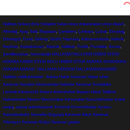
Nallıhan
Ankara
Bolu
Eskişehir
haber sitesi
Ankarahaber
sitesi
Akyurt
,
Altındağ
,
Ayaş
,
Balâ
,
Beypazarı
,
Çamlıdere
,
Çankaya
,
Çubuk
,
Elmadağ
,
Etimesgut
,
Evren
,
Gölbaşı
,
Güdül,
Haymana
,
Kahramankazan
,
Kalecik
,
Keçiören
,
Kızılcahamam
,
Mamak
,
Nallıhan
,
Polatlı
,
Pursaklar
,
Sincan
,
Şereflikoçhisar
,
Yenimahalle
NALLIHAN
NALLIHAN HABER SİTESİ
ANKARA HABER SİTESİ
BOLU HABER SİTESİ
ANKARA SONDAKİKA
ANKARA MASASI
NALLIHAN GÜNDEM
NALLIHANHASHABER
Nallihan
nallihanhasber
Ankara Haber
Karaman Haber sitesi
Karaman Gündem
Karamandan
Haberler
Karaman Sondakika
Larende
Karaman24
Ankara
Ankarahaber
Beyparı Haber
Nallıhan
Nalıhanhaber
Memur
Memurhaber
Kamuhaber
Kamudanhaber
imaret
asayiş
,
uyanış
haberkaraman
Ermenek
Ermenekhaber
Ayrancı
Kazımkarabekir
Sarıveliler
Başyayla
Karaman Basın
Karaman
Televizyon
Karaman Radyo
Karaman gazete