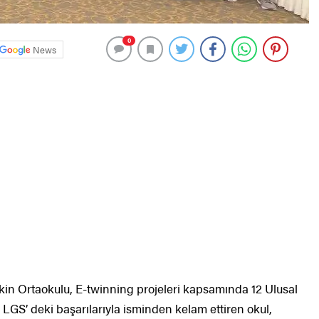
0
News
kin Ortaokulu, E-twinning projeleri kapsamında 12 Ulusal
dı. LGS’ deki başarılarıyla isminden kelam ettiren okul,