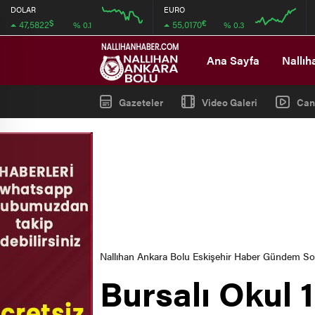
DOLAR
EURO
$
€
47,5822
55,0170
% 0.1
% 0.3
08:00
12:00
08:00
12:00
Ana Sayfa
Nallıh
Gazeteler
Video Galeri
Can
Nallıhan Ankara Bolu Eskişehir Haber Gündem S
Bursalı Okul 1