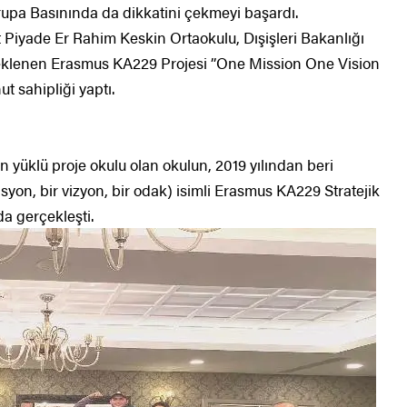
rupa Basınında da dikkatini çekmeyi başardı.
t Piyade Er Rahim Keskin Ortaokulu, Dışişleri Bakanlığı
teklenen Erasmus KA229 Projesi ’’One Mission One Vision
t sahipliği yaptı.
an yüklü proje okulu olan okulun, 2019 yılından beri
yon, bir vizyon, bir odak) isimli Erasmus KA229 Stratejik
da gerçekleşti.