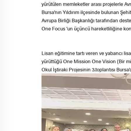
yürütülen memleketler arası projelerle Av
Bursa’nın Yıldırım ilçesinde bulunan Şehi
Avrupa Birliği Başkanlığı tarafından des
One Focus ‘un üçüncü hareketliliğine konu
Lisan eğitimine tartı veren ve yabancı lis
yürüttüğü One Mission One Vision (Bir mis
Okul İştiraki Projesinin 3.toplantısı Bursa’