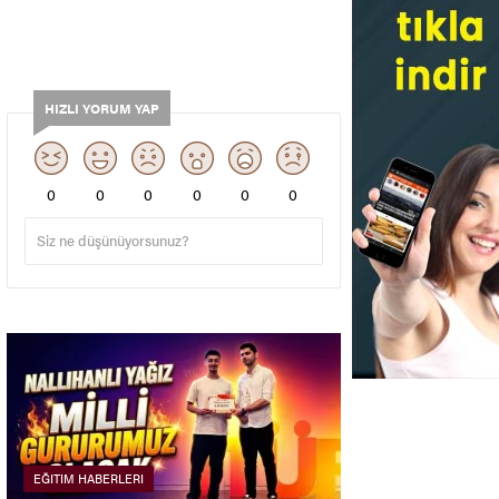
HIZLI YORUM YAP
0
0
0
0
0
0
EĞITIM HABERLERI