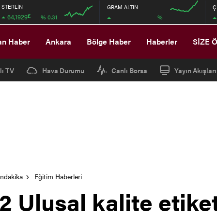
STERLİN
GRAM ALTIN
Ç
£
64,1929
%
% 0.31
08:00
12:00
08:00
12:00
an Haber
Ankara
Bölge Haber
Haberler
SİZE 
lı TV
Hava Durumu
Canlı Borsa
Yayın Akışları
ondakika
Eğitim Haberleri
2 Ulusal kalite etike