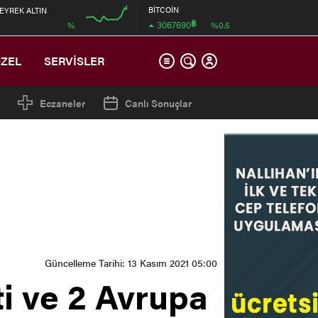
BİTCOİN
EYREK ALTIN
฿
3067690
%
%0.5
00:00
ÖZEL
SERVİSLER
Eczaneler
Canlı Sonuçlar
Güncelleme Tarihi: 13 Kasım 2021 05:00
ti ve 2 Avrupa