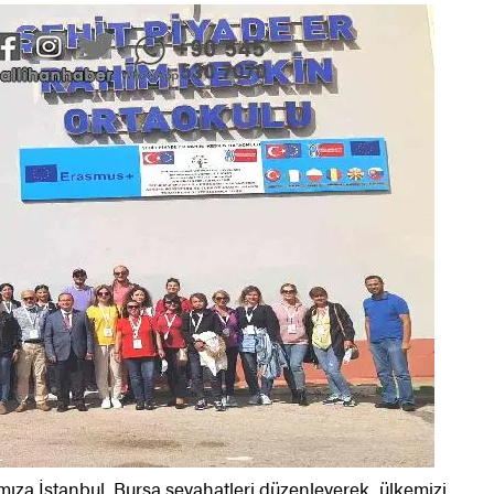
mıza İstanbul, Bursa seyahatleri düzenleyerek, ülkemizi,