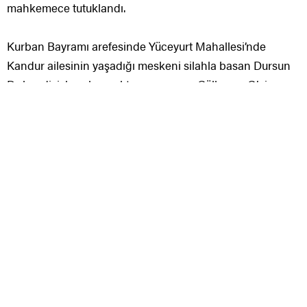
takımlarının 3 saatlik çalışmasıyla merkeze bağlı
Yakupoğlan köyünde yaralı olarak yakalanmıştı. Hadisede
hayatını kaybeden bayanın annesi Döndü Kandur, babası
Turgut Kandur, kardeşi Serkan Kandur ve kardeşinin
gebe eşi Beyza Kandur, geçtiğimiz gün Üst Tekke
Mezarlığı’nda kılınan cenaze namazının akabinde
toprağa verilmişti. Cinayet zanlısı, geçtiğimiz gün akşam
saatlerinde Sivas Vilayet Emniyet Müdürlüğündeki
süreçlerinin akabinde adliyeye sevk edildi. Zanlı,
çıkarıldığı mahkemece tutuklandı.