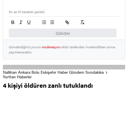
En az 10 karakter gerekli
Gönder
Gönderdiğiniz yorum
moderasyon
ekibi tarafından incelendikten sonra
yayınlanacaktır.
Nallıhan Ankara Bolu Eskişehir Haber Gündem Sondakika
Yurttan Haberler
4 kişiyi öldüren zanlı tutuklandı