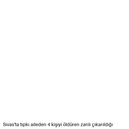
Sivas’ta tıpkı aileden 4 kişiyi öldüren zanlı çıkarıldığı
mahkemece tutuklandı.
Kurban Bayramı arefesinde Yüceyurt Mahallesi’nde
Kandur ailesinin yaşadığı meskeni silahla basan Dursun
D., kendisiyle evlenmekten vazgeçen Gülbeyaz G.’nin
ailesinden 4 kişiyi öldürmüştü. Katil zanlısı, polis