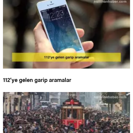
112’ye gelen garip aramalar