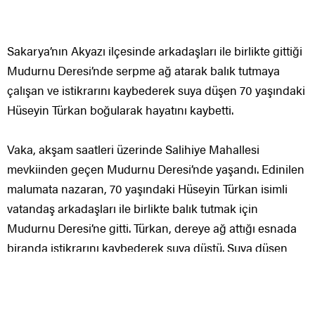
Sakarya’nın Akyazı ilçesinde arkadaşları ile birlikte gittiği
Mudurnu Deresi’nde serpme ağ atarak balık tutmaya
çalışan ve istikrarını kaybederek suya düşen 70 yaşındaki
Hüseyin Türkan boğularak hayatını kaybetti.
Vaka, akşam saatleri üzerinde Salihiye Mahallesi
mevkiinden geçen Mudurnu Deresi’nde yaşandı. Edinilen
malumata nazaran, 70 yaşındaki Hüseyin Türkan isimli
vatandaş arkadaşları ile birlikte balık tutmak için
Mudurnu Deresi’ne gitti. Türkan, dereye ağ attığı esnada
biranda istikrarını kaybederek suya düştü. Suya düşen
Türkan, arkadaşları tarafından sudan çıkartılarak durum
sıhhat ekiplerine bildirilmek istenildi. 112 ekiplerine
ulaşamadıklarını argüman eden Hüseyin Türkan’ın