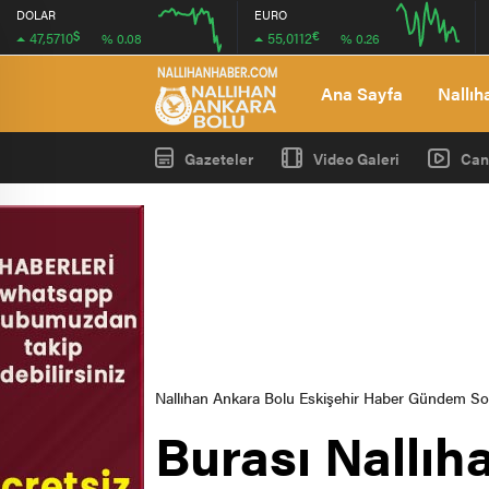
DOLAR
EURO
$
€
47,5710
55,0112
% 0.08
% 0.26
12:00
16:00
12:00
16:00
Ana Sayfa
Nallıh
Gazeteler
Video Galeri
Can
Nallıhan Ankara Bolu Eskişehir Haber Gündem S
Burası Nallı