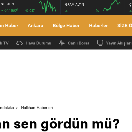
STERLİN
GRAM ALTIN
Ç
£
64,1150
%
% 0.17
12:00
16:00
12:00
16:00
an Haber
Ankara
Bölge Haber
Haberler
SİZE 
lı TV
Hava Durumu
Canlı Borsa
Yayın Akışları
ondakika
Nallıhan Haberleri
han sen gördün mü?