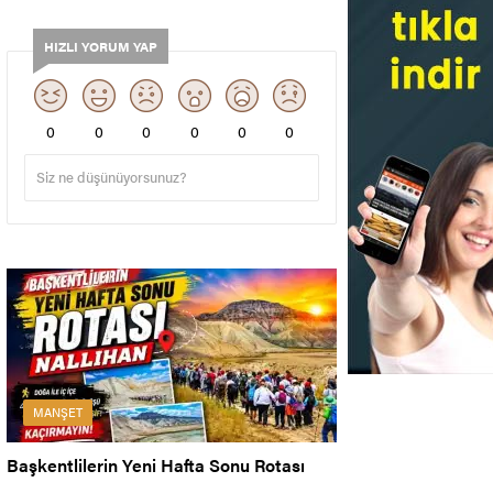
HIZLI YORUM YAP
0
0
0
0
0
0
MANŞET
Başkentlilerin Yeni Hafta Sonu Rotası