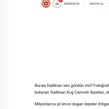
0
BEĞENDİM
ABONE OL
Burası Nallıhan sen gördün mü? Fotoğrafl
bulunan Nallıhan Kuş Cenneti Tepeleri, oluş
Milyonlarca yıl önce oluşan tepeler ihtişa