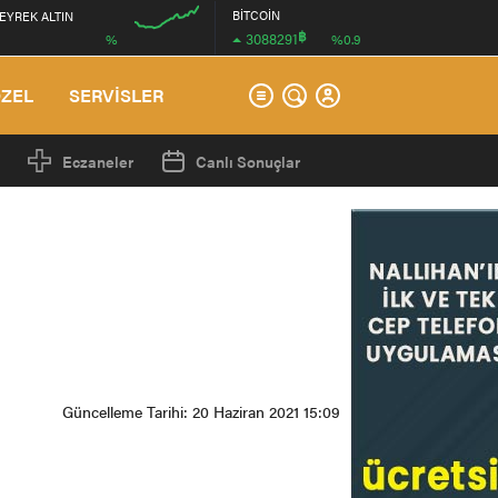
BİTCOİN
EYREK ALTIN
฿
3088291
%
%0.9
12:00
ÖZEL
SERVİSLER
Eczaneler
Canlı Sonuçlar
Güncelleme Tarihi: 20 Haziran 2021 15:09