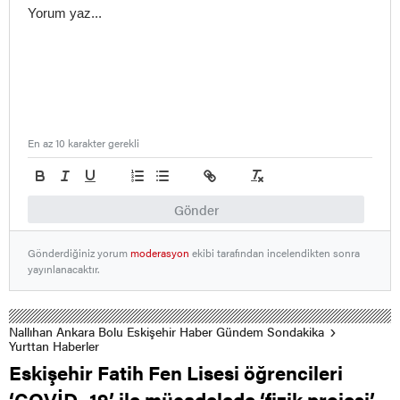
En az 10 karakter gerekli
Gönder
Gönderdiğiniz yorum
moderasyon
ekibi tarafından incelendikten sonra
yayınlanacaktır.
Nallıhan Ankara Bolu Eskişehir Haber Gündem Sondakika
Yurttan Haberler
Eskişehir Fatih Fen Lisesi öğrencileri
‘COVİD -19’ ile mücadelede ‘fizik projesi’