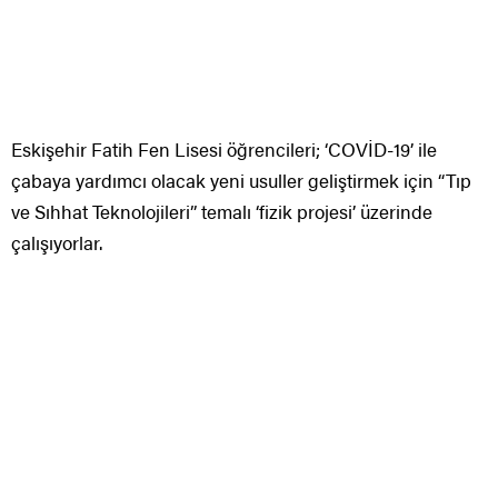
Eskişehir Fatih Fen Lisesi öğrencileri; ‘COVİD-19’ ile
çabaya yardımcı olacak yeni usuller geliştirmek için “Tıp
ve Sıhhat Teknolojileri” temalı ‘fizik projesi’ üzerinde
çalışıyorlar.
Eskişehir Fatih Fen Lisesi 10. sınıf öğrencisi Umut Şahan
ile 10. sınıf öğrencisi Alperen Karagöz; ‘COVİD -19’ ile
uğraşa yardımcı olacak yeni prosedürler geliştirmek için
“Tıp ve Sıhhat Teknolojileri” temalı fizik projesi üzerinde
çalışıyorlar.
Memleketler arası Bilim ve Sanat Yarışına; (Buca IMSEF
International Music, Science, Energy, Engineering Fair)
‘Fizik’ alanında danışmanlığını Eskişehir Fatih Fen Lisesi