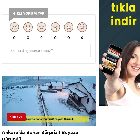
HIZLI YORUM YAP
0
0
0
0
0
0
ANKARA
Ankara’da Bahar Sürprizi! Beyaza
Büründü