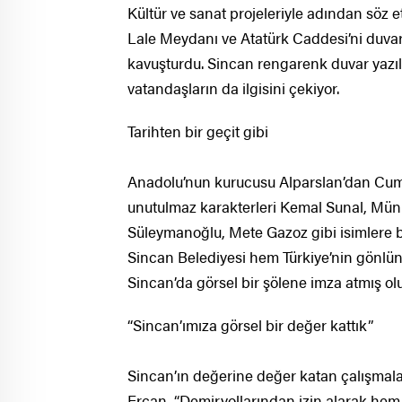
Kültür ve sanat projeleriyle adından söz e
Lale Meydanı ve Atatürk Caddesi’ni duva
kavuşturdu. Sincan rengarenk duvar yazılar
vatandaşların da ilgisini çekiyor.
Tarihten bir geçit gibi
Anadolu’nun kurucusu Alparslan’dan Cumh
unutulmaz karakterleri Kemal Sunal, Münir
Süleymanoğlu, Mete Gazoz gibi isimlere bi
Sincan Belediyesi hem Türkiye’nin gönlün
Sincan’da görsel bir şölene imza atmış olu
“Sincan’ımıza görsel bir değer kattık”
Sincan’ın değerine değer katan çalışmala
Ercan, “Demiryollarından izin alarak hem 