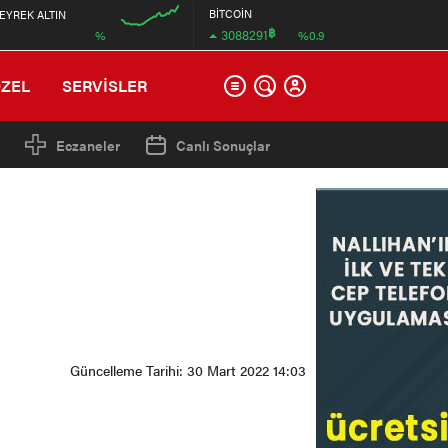
BİTCOİN
EYREK ALTIN
฿
3088291
%
%0.9
12:00
ÖZEL
SERVİSLER
Eczaneler
Canlı Sonuçlar
Güncelleme Tarihi: 30 Mart 2022 14:03