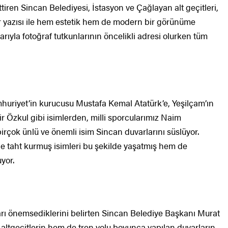
ttiren Sincan Belediyesi, İstasyon ve Çağlayan alt geçitleri,
r yazısı ile hem estetik hem de modern bir görünüme
ıyla fotoğraf tutkunlarının öncelikli adresi olurken tüm
uriyet’in kurucusu Mustafa Kemal Atatürk’e, Yeşilçam’ın
 Özkul gibi isimlerden, milli sporcularımız Naim
rçok ünlü ve önemli isim Sincan duvarlarını süslüyor.
e taht kurmuş isimleri bu şekilde yaşatmış hem de
yor.
rı önemsediklerini belirten Sincan Belediye Başkanı Murat
altgeçitlerin hem de tren yolu boyunca yapılan duvarların