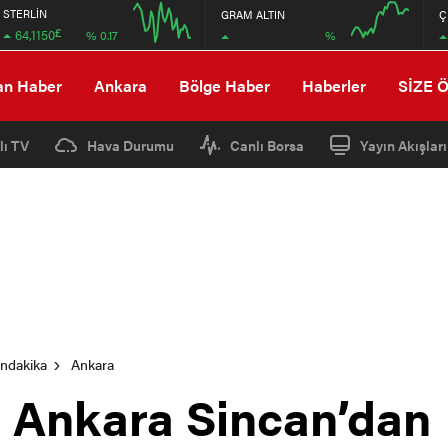
STERLİN
GRAM ALTIN
Ç
£
64,1150
%
% 0.17
12:00
16:00
12:00
16:00
an Haber
Ankara
Bölge Haber
Haberler
SİZE 
lı TV
Hava Durumu
Canlı Borsa
Yayın Akışları
ondakika
Ankara
r Ankara Sincan’dan