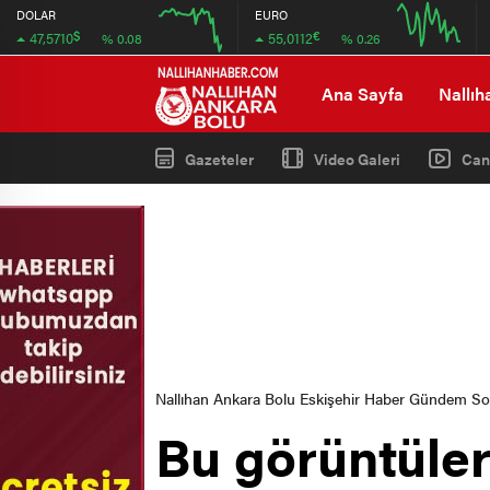
DOLAR
EURO
$
€
47,5710
55,0112
% 0.08
% 0.26
12:00
16:00
12:00
16:00
Ana Sayfa
Nallıh
Gazeteler
Video Galeri
Can
Nallıhan Ankara Bolu Eskişehir Haber Gündem S
Bu görüntüle