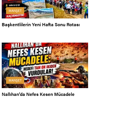
MANŞET
Başkentlilerin Yeni Hafta Sonu Rotası
MANŞET
Nallıhan’da Nefes Kesen Mücadele