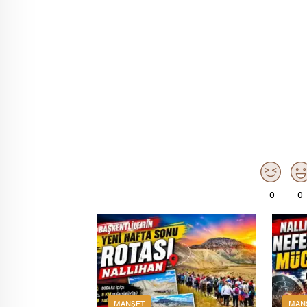
0
0
MANŞET
MAN