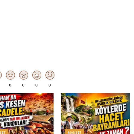
0
0
0
0
ŞET
MANŞET