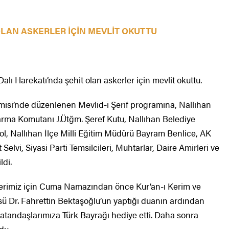
OLAN ASKERLER İÇİN MEVLİT OKUTTU
lı Harekatı’nda şehit olan askerler için mevlit okuttu.
isi’nde düzenlenen Mevlid-i Şerif programına, Nallıhan
arma Komutanı J.Ütğm. Şeref Kutu, Nallıhan Belediye
, Nallıhan İlçe Milli Eğitim Müdürü Bayram Benlice, AK
Selvi, Siyasi Parti Temsilcileri, Muhtarlar, Daire Amirleri ve
ldi.
rlerimiz için Cuma Namazından önce Kur’an-ı Kerim ve
sü Dr. Fahrettin Bektaşoğlu’un yaptığı duanın ardından
atandaşlarımıza Türk Bayrağı hediye etti. Daha sonra