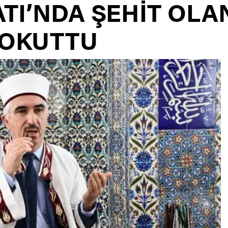
TI’NDA ŞEHİT OLA
 OKUTTU