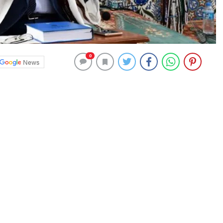
0
News