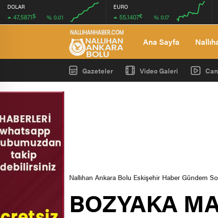
DOLAR
EURO
$
€
47,5871
55,1407
% 0.01
% 0.17
00:00
00:00
00:00
00:00
Ana Sayfa
Nallıh
Gazeteler
Video Galeri
Can
Nallıhan Ankara Bolu Eskişehir Haber Gündem S
BOZYAKA MA