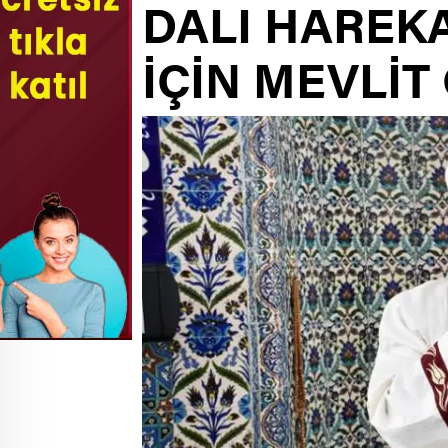
DALI HAREKA
İÇİN MEVLİT