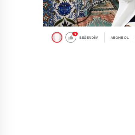
0
BEĞENDİM
ABONE OL