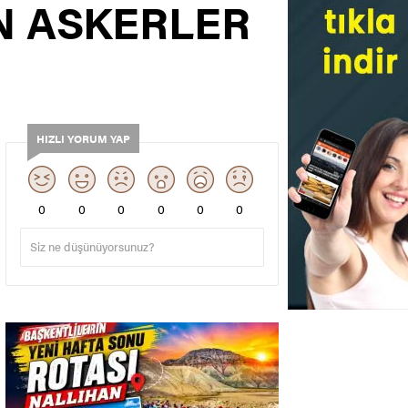
N ASKERLER
HIZLI YORUM YAP
0
0
0
0
0
0