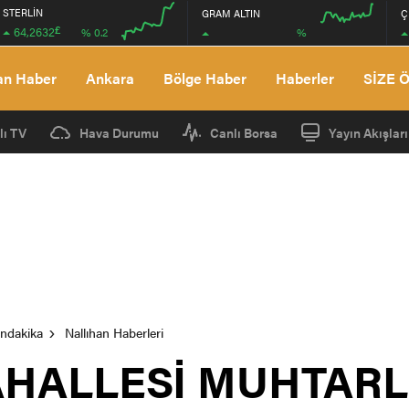
STERLİN
GRAM ALTIN
Ç
£
64,2632
%
% 0.2
00:00
00:00
00:00
00:00
an Haber
Ankara
Bölge Haber
Haberler
SİZE 
lı TV
Hava Durumu
Canlı Borsa
Yayın Akışları
ondakika
Nallıhan Haberleri
HALLESİ MUHTARLI