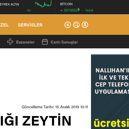
BİTCOİN
EYREK ALTIN
฿
3073652
%
%0.6
00:00
ÖZEL
SERVİSLER
Eczaneler
Canlı Sonuçlar
Güncelleme Tarihi: 15 Aralık 2019 10:11
ĞI ZEYTİN