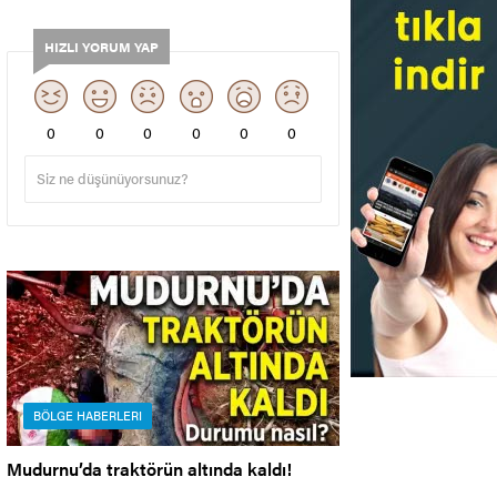
HIZLI YORUM YAP
0
0
0
0
0
0
BÖLGE HABERLERI
Mudurnu’da traktörün altında kaldı!