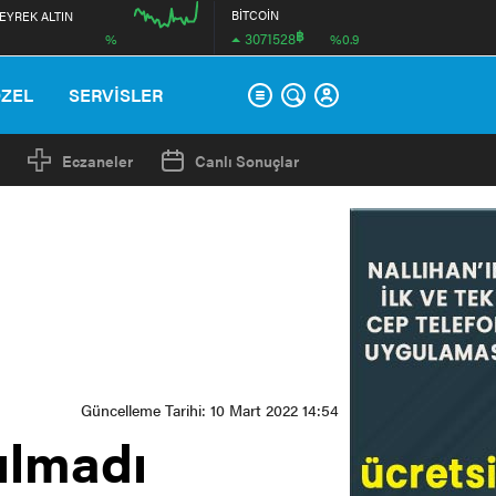
BİTCOİN
EYREK ALTIN
฿
3071528
%
%0.9
00:00
ÖZEL
SERVİSLER
Eczaneler
Canlı Sonuçlar
Güncelleme Tarihi: 10 Mart 2022 14:54
ılmadı