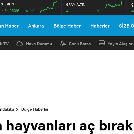
STERLİN
GRAM ALTIN
Ç
£
64,2509
%
% 0.21
00:00
00:00
00:00
00:00
an Haber
Ankara
Bölge Haber
Haberler
SİZE 
lı TV
Hava Durumu
Canlı Borsa
Yayın Akışları
ondakika
Bölge Haberleri
 hayvanları aç bırak