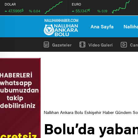
DOLAR
EURO
$
€
47,5966
55,1347
% 0.04
% 0.19
00:00
00:00
00:00
00:00
Ana Sayfa
Nallıh
Gazeteler
Video Galeri
Can
Nallıhan Ankara Bolu Eskişehir Haber Gündem S
Bolu’da yaban