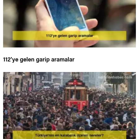
112’ye gelen garip aramalar