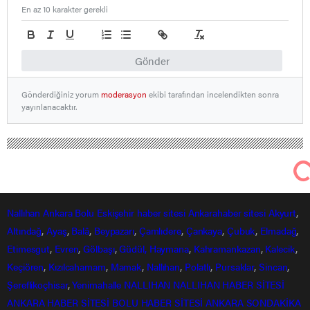
En az 10 karakter gerekli
Gönder
Gönderdiğiniz yorum
moderasyon
ekibi tarafından incelendikten sonra
yayınlanacaktır.
Nallıhan Ankara Bolu Eskişehir Haber Gündem Sondakika
Nallıhan Haberleri
Cumhurbaşkanı yeni korona önlemlerini
açıkladı