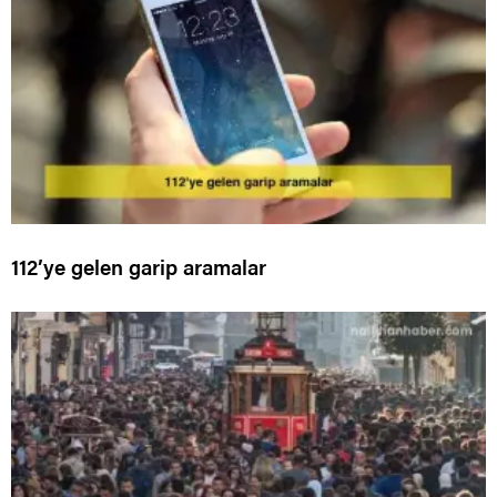
112’ye gelen garip aramalar