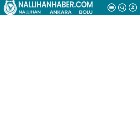
önlemlerini
açıkladı