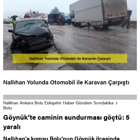
Nallıhan Yolunda Otomobil ile Karavan Çarpıştı
Nallıhan Ankara Bolu Eskişehir Haber Gündem Sondakika
Bolu
Göynük’te caminin sundurması göçtü: 5
yaralı
Nallıhan'a komşu Bolu'nun Göynük ilçesinde