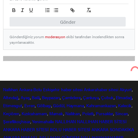
Gönder
Gönderdiğiniz yorum
moderasyon
ekibi tarafından incelendikten sonra
yayınlanacaktır.
Nallıhan
Ankara
Bolu
Eskişehir
haber sitesi
Ankarahaber
sitesi
Akyurt
,
Altındağ
,
Ayaş
,
Balâ
,
Beypazarı
,
Çamlıdere
,
Çankaya
,
Çubuk
,
Elmadağ
,
Etimesgut
,
Evren
,
Gölbaşı
,
Güdül,
Haymana
,
Kahramankazan
,
Kalecik
,
Keçiören
,
Kızılcahamam
,
Mamak
,
Nallıhan
,
Polatlı
,
Pursaklar
,
Sincan
,
Şereflikoçhisar
,
Yenimahalle
NALLIHAN
NALLIHAN HABER SİTESİ
ANKARA HABER SİTESİ
BOLU HABER SİTESİ
ANKARA SONDAKİKA
ANKARA MASASI
NALLIHAN GÜNDEM
NALLIHANHASHABER