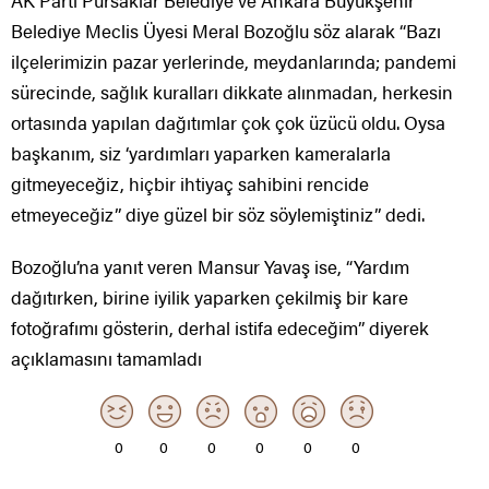
AK Parti Pursaklar Belediye ve Ankara Büyükşehir
Belediye Meclis Üyesi Meral Bozoğlu söz alarak “Bazı
ilçelerimizin pazar yerlerinde, meydanlarında; pandemi
sürecinde, sağlık kuralları dikkate alınmadan, herkesin
ortasında yapılan dağıtımlar çok çok üzücü oldu. Oysa
başkanım, siz ‘yardımları yaparken kameralarla
gitmeyeceğiz, hiçbir ihtiyaç sahibini rencide
etmeyeceğiz” diye güzel bir söz söylemiştiniz” dedi.
Bozoğlu’na yanıt veren Mansur Yavaş ise, “Yardım
dağıtırken, birine iyilik yaparken çekilmiş bir kare
fotoğrafımı gösterin, derhal istifa edeceğim” diyerek
açıklamasını tamamladı
0
0
0
0
0
0