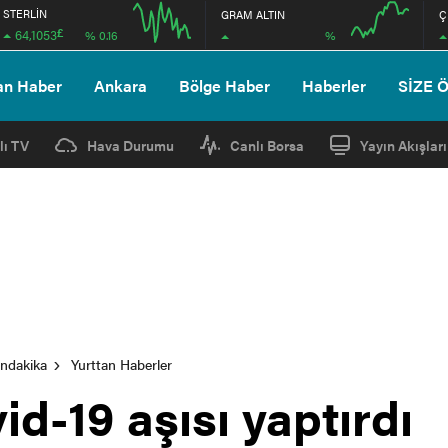
STERLİN
GRAM ALTIN
Ç
£
64,1053
%
% 0.16
12:00
16:00
12:00
16:00
an Haber
Ankara
Bölge Haber
Haberler
SİZE 
lı TV
Hava Durumu
Canlı Borsa
Yayın Akışları
ondakika
Yurttan Haberler
id-19 aşısı yaptırdı