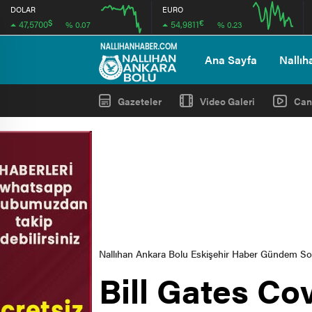
DOLAR
EURO
$
€
47,5700
54,9811
% 0.07
% 0.23
12:00
16:00
12:00
16:00
Ana Sayfa
Nallıh
Gazeteler
Video Galeri
Can
Nallıhan Ankara Bolu Eskişehir Haber Gündem S
Bill Gates Cov