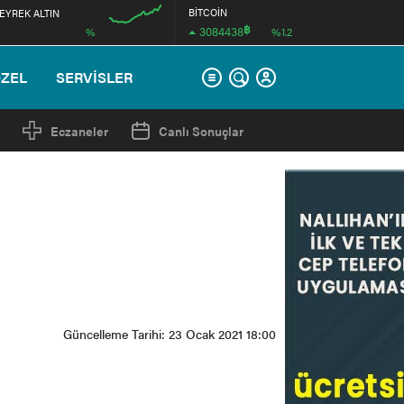
BİTCOİN
EYREK ALTIN
฿
3084438
%
%1.2
12:00
ÖZEL
SERVİSLER
Eczaneler
Canlı Sonuçlar
Güncelleme Tarihi: 23 Ocak 2021 18:00