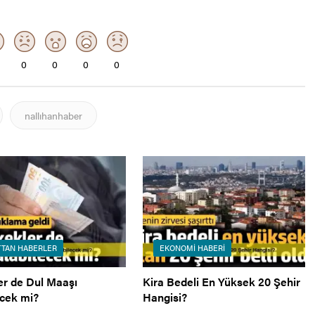
0
0
0
0
nallıhanhaber
TAN HABERLER
EKONOMI HABERI
er de Dul Maaşı
Kira Bedeli En Yüksek 20 Şehir
ecek mi?
Hangisi?