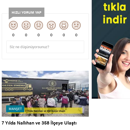
HIZLI YORUM YAP
0
0
0
0
0
0
MANŞET
7 Yılda Nallıhan ve 358 İlçeye Ulaştı