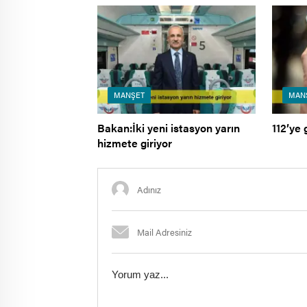
MANŞET
MAN
Bakan:İki yeni istasyon yarın
112’ye 
hizmete giriyor