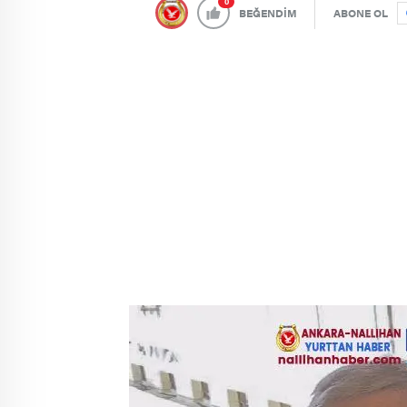
0
BEĞENDİM
ABONE OL