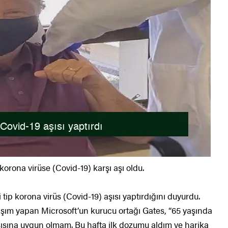
korona virüse (Covid-19) karşı aşı oldu.
 tip korona virüs (Covid-19) aşısı yaptırdığını duyurdu.
şım yapan Microsoft’un kurucu ortağı Gates, “65 yaşında
şısına uygun olmam. Bu hafta ilk dozumu aldım ve harika