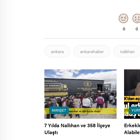
0
0
ankara
ankarahaber
nallıhan
MANŞET
YURT
7 Yılda Nallıhan ve 358 İlçeye
Erkekl
Ulaştı
Alabil