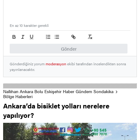
En az 10 karakter gerekli
Gönder
Gönderdiğiniz yorum
moderasyon
ekibi tarafından incelendikten sonra
yayınlanacaktır.
Nallıhan Ankara Bolu Eskişehir Haber Gündem Sondakika
Bölge Haberleri
Ankara’da bisiklet yolları nerelere
yapılıyor?