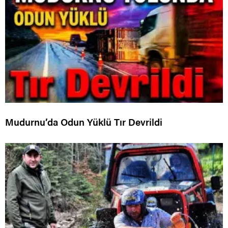
Mudurnu’da Odun Yüklü Tır Devrildi