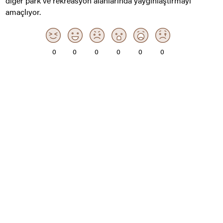
diğer park ve rekreasyon alanlarında yaygınlaştırmayı
amaçlıyor.
0
0
0
0
0
0