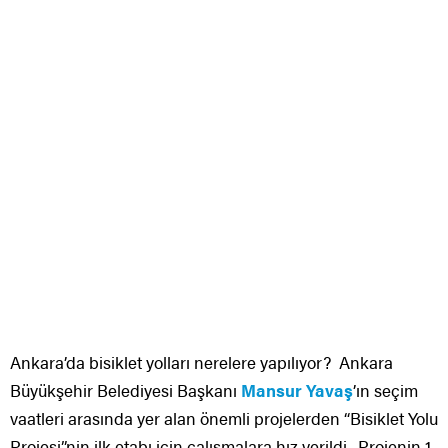
Ankara’da bisiklet yolları nerelere yapılıyor? Ankara
Büyükşehir Belediyesi Başkanı
Mansur Yavaş
’ın seçim
vaatleri arasında yer alan önemli projelerden “Bisiklet Yolu
Projesi”nin ilk etabı için çalışmalara hız verildi. Projenin 1.