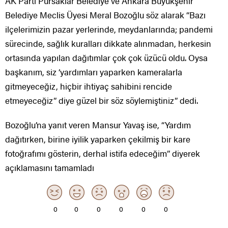
AK Parti Pursaklar Belediye ve Ankara Büyükşehir
Belediye Meclis Üyesi Meral Bozoğlu söz alarak “Bazı
ilçelerimizin pazar yerlerinde, meydanlarında; pandemi
sürecinde, sağlık kuralları dikkate alınmadan, herkesin
ortasında yapılan dağıtımlar çok çok üzücü oldu. Oysa
başkanım, siz ‘yardımları yaparken kameralarla
gitmeyeceğiz, hiçbir ihtiyaç sahibini rencide
etmeyeceğiz” diye güzel bir söz söylemiştiniz” dedi.
Bozoğlu’na yanıt veren Mansur Yavaş ise, “Yardım
dağıtırken, birine iyilik yaparken çekilmiş bir kare
fotoğrafımı gösterin, derhal istifa edeceğim” diyerek
açıklamasını tamamladı
0
0
0
0
0
0