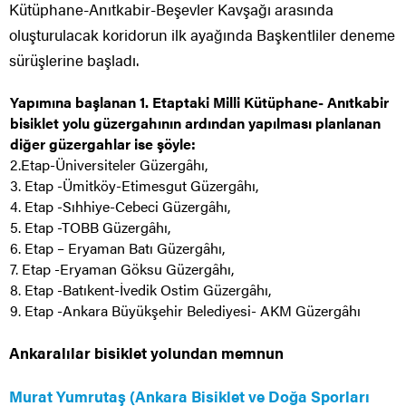
Kütüphane-Anıtkabir-Beşevler Kavşağı arasında
oluşturulacak koridorun ilk ayağında Başkentliler deneme
sürüşlerine başladı.
Yapımına başlanan 1. Etaptaki Milli Kütüphane- Anıtkabir
bisiklet yolu güzergahının ardından yapılması planlanan
diğer güzergahlar ise şöyle:
2.Etap-Üniversiteler Güzergâhı,
3. Etap -Ümitköy-Etimesgut Güzergâhı,
4. Etap -Sıhhiye-Cebeci Güzergâhı,
5. Etap -TOBB Güzergâhı,
6. Etap – Eryaman Batı Güzergâhı,
7. Etap -Eryaman Göksu Güzergâhı,
8. Etap -Batıkent-İvedik Ostim Güzergâhı,
9. Etap -Ankara Büyükşehir Belediyesi- AKM Güzergâhı
Ankaralılar bisiklet yolundan memnun
Murat Yumrutaş (Ankara Bisiklet ve Doğa Sporları