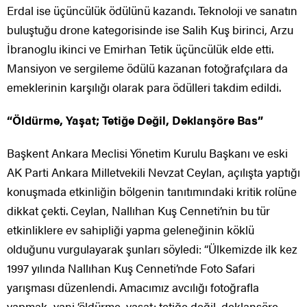
Erdal ise üçüncülük ödülünü kazandı. Teknoloji ve sanatın
buluştuğu drone kategorisinde ise Salih Kuş birinci, Arzu
İbranoglu ikinci ve Emirhan Tetik üçüncülük elde etti.
Mansiyon ve sergileme ödülü kazanan fotoğrafçılara da
emeklerinin karşılığı olarak para ödülleri takdim edildi.
“Öldürme, Yaşat; Tetiğe Değil, Deklanşöre Bas”
Başkent Ankara Meclisi Yönetim Kurulu Başkanı ve eski
AK Parti Ankara Milletvekili Nevzat Ceylan, açılışta yaptığı
konuşmada etkinliğin bölgenin tanıtımındaki kritik rolüne
dikkat çekti. Ceylan, Nallıhan Kuş Cenneti’nin bu tür
etkinliklere ev sahipliği yapma geleneğinin köklü
olduğunu vurgulayarak şunları söyledi: “Ülkemizde ilk kez
1997 yılında Nallıhan Kuş Cenneti’nde Foto Safari
yarışması düzenlendi. Amacımız avcılığı fotoğrafla
yapmak, yani ‘öldürme, yaşat; tetiğe değil, deklanşöre