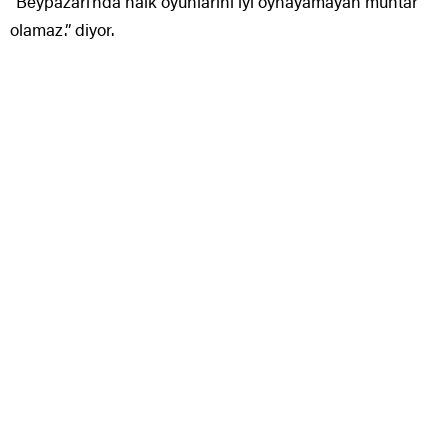
“Beypazarı’nda halk oyunlarını iyi oynayamayan muhtar
olamaz.” diyor.