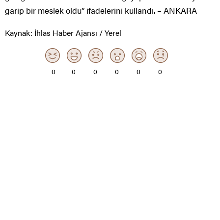
garip bir meslek oldu” ifadelerini kullandı. – ANKARA
Kaynak: İhlas Haber Ajansı / Yerel
0
0
0
0
0
0