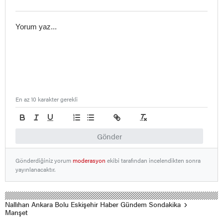
En az 10 karakter gerekli
Gönder
Gönderdiğiniz yorum
moderasyon
ekibi tarafından incelendikten sonra
yayınlanacaktır.
Nallıhan Ankara Bolu Eskişehir Haber Gündem Sondakika
Manşet