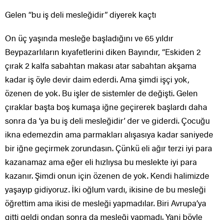
Gelen “bu iş deli mesleğidir” diyerek kaçtı
On üç yaşında mesleğe başladığını ve 65 yıldır
Beypazarlıların kıyafetlerini diken Bayındır, “Eskiden 2
çırak 2 kalfa sabahtan makası atar sabahtan akşama
kadar iş öyle devir daim ederdi. Ama şimdi işçi yok,
özenen de yok. Bu işler de sistemler de değişti. Gelen
çıraklar başta boş kumaşa iğne geçirerek başlardı daha
sonra da ‘ya bu iş deli mesleğidir’ der ve giderdi. Çocuğu
ikna edemezdin ama parmakları alışasıya kadar saniyede
bir iğne geçirmek zorundasın. Çünkü eli ağır terzi iyi para
kazanamaz ama eğer eli hızlıysa bu meslekte iyi para
kazanır. Şimdi onun için özenen de yok. Kendi halimizde
yaşayıp gidiyoruz. İki oğlum vardı, ikisine de bu mesleği
öğrettim ama ikisi de mesleği yapmadılar. Biri Avrupa’ya
gitti geldi ondan sonra da mesleği yapmadı. Yani böyle