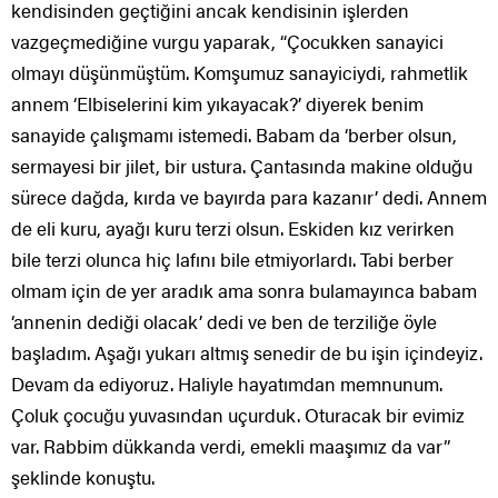
kendisinden geçtiğini ancak kendisinin işlerden
vazgeçmediğine vurgu yaparak, “Çocukken sanayici
olmayı düşünmüştüm. Komşumuz sanayiciydi, rahmetlik
annem ‘Elbiselerini kim yıkayacak?’ diyerek benim
sanayide çalışmamı istemedi. Babam da ‘berber olsun,
sermayesi bir jilet, bir ustura. Çantasında makine olduğu
sürece dağda, kırda ve bayırda para kazanır’ dedi. Annem
de eli kuru, ayağı kuru terzi olsun. Eskiden kız verirken
bile terzi olunca hiç lafını bile etmiyorlardı. Tabi berber
olmam için de yer aradık ama sonra bulamayınca babam
‘annenin dediği olacak’ dedi ve ben de terziliğe öyle
başladım. Aşağı yukarı altmış senedir de bu işin içindeyiz.
Devam da ediyoruz. Haliyle hayatımdan memnunum.
Çoluk çocuğu yuvasından uçurduk. Oturacak bir evimiz
var. Rabbim dükkanda verdi, emekli maaşımız da var”
şeklinde konuştu.