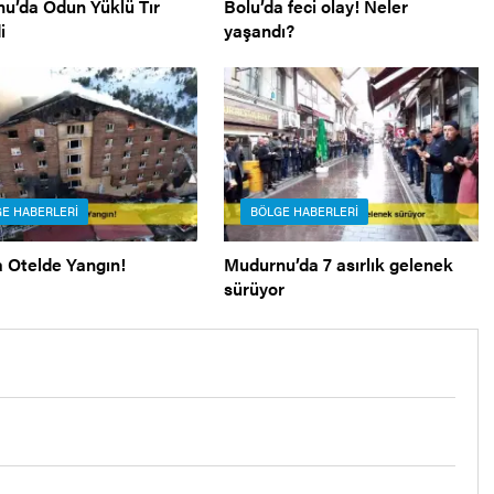
u’da Odun Yüklü Tır
Bolu’da feci olay! Neler
i
yaşandı?
E HABERLERI
BÖLGE HABERLERI
a Otelde Yangın!
Mudurnu’da 7 asırlık gelenek
sürüyor