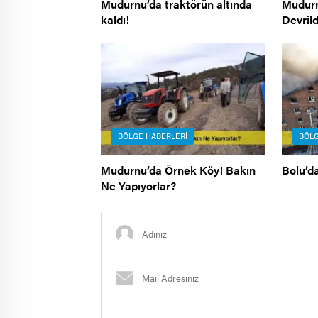
Mudurnu’da traktörün altında
Mudurn
kaldı!
Devrild
BÖLGE HABERLERI
BÖLG
Mudurnu’da Örnek Köy! Bakın
Bolu’d
Ne Yapıyorlar?