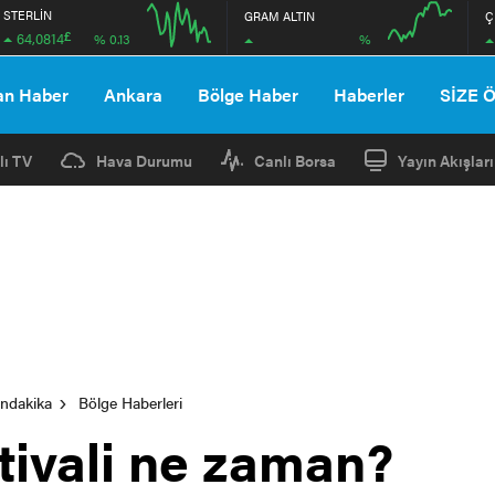
STERLİN
GRAM ALTIN
Ç
£
64,0814
%
% 0.13
12:00
16:00
12:00
16:00
an Haber
Ankara
Bölge Haber
Haberler
SİZE 
lı TV
Hava Durumu
Canlı Borsa
Yayın Akışları
ondakika
Bölge Haberleri
tivali ne zaman?