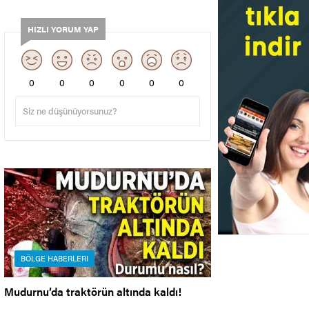
HIZLI YORUM YAP
0
0
0
0
0
0
BÖLGE HABERLERI
Mudurnu’da traktörün altında kaldı!