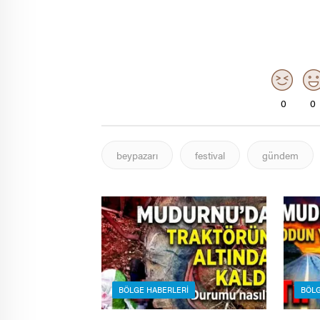
0
0
beypazarı
festival
gündem
BÖLGE HABERLERI
BÖLG