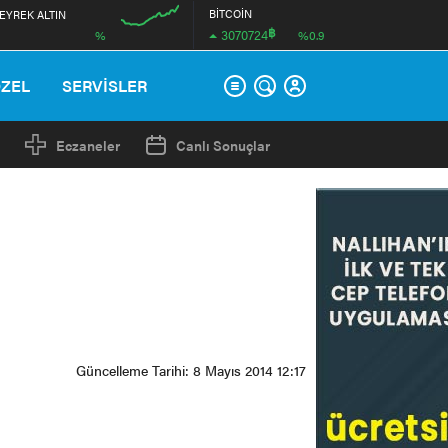
BİTCOİN
EYREK ALTIN
฿
3070724
%
%0.9
12:00
ÖZEL
SERVİSLER
Eczaneler
Canlı Sonuçlar
Güncelleme Tarihi: 8 Mayıs 2014 12:17