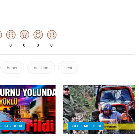
0
0
0
0
haber
nallıhan
sesi
E HABERLERI
BÖLGE HABERLERI