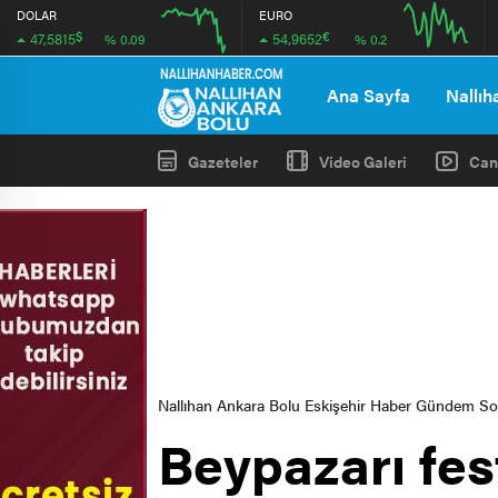
DOLAR
EURO
$
€
47,5815
54,9652
% 0.09
% 0.2
12:00
16:00
12:00
16:00
Ana Sayfa
Nallıh
Gazeteler
Video Galeri
Can
Nallıhan Ankara Bolu Eskişehir Haber Gündem S
Beypazarı fes