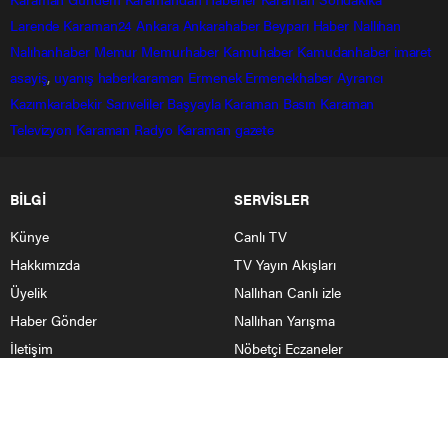
Larende
Karaman24
Ankara
Ankarahaber
Beyparı Haber
Nallıhan
Nalıhanhaber
Memur
Memurhaber
Kamuhaber
Kamudanhaber
imaret
asayiş
,
uyanış
haberkaraman
Ermenek
Ermenekhaber
Ayrancı
Kazımkarabekir
Sarıveliler
Başyayla
Karaman Basın
Karaman
Televizyon
Karaman Radyo
Karaman gazete
BİLGİ
SERVİSLER
Künye
Canlı TV
Hakkımızda
TV Yayın Akışları
Üyelik
Nallıhan Canlı izle
Haber Gönder
Nallıhan Yarışma
İletişim
Nöbetçi Eczaneler
SERVİSLER 2
SERVİSLER 3
Canlı Borsa
Sinema