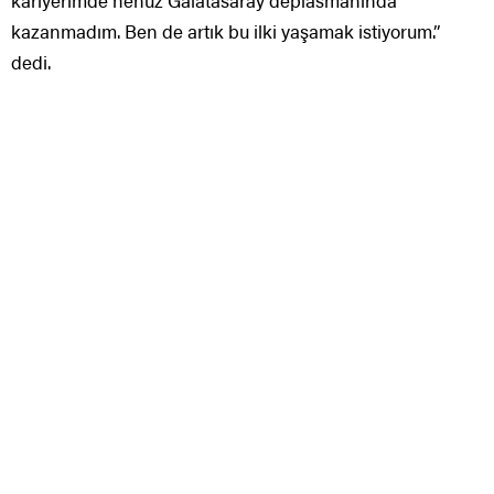
kariyerimde henüz Galatasaray deplasmanında
kazanmadım. Ben de artık bu ilki yaşamak istiyorum.”
dedi.