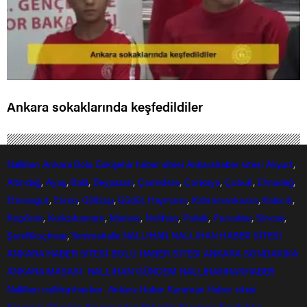
Ankara sokaklarında keşfedildiler
Nallıhan
Ankara
Bolu
Eskişehir
haber sitesi
Ankarahaber
sitesi
Akyurt
,
Altındağ
,
Ayaş
,
Balâ
,
Beypazarı
,
Çamlıdere
,
Çankaya
,
Çubuk
,
Elmadağ
,
Etimesgut
,
Evren
,
Gölbaşı
,
Güdül,
Haymana
,
Kahramankazan
,
Kalecik
,
Keçiören
,
Kızılcahamam
,
Mamak
,
Nallıhan
,
Polatlı
,
Pursaklar
,
Sincan
,
Şereflikoçhisar
,
Yenimahalle
NALLIHAN
NALLIHAN HABER SİTESİ
ANKARA HABER SİTESİ
BOLU HABER SİTESİ
ANKARA SONDAKİKA
ANKARA MASASI
NALLIHAN GÜNDEM
NALLIHANHASHABER
Nallihan
nallihanhasber
Ankara Haber
Karaman Haber sitesi
Karaman Gündem
Karamandan
Haberler
Karaman Sondakika