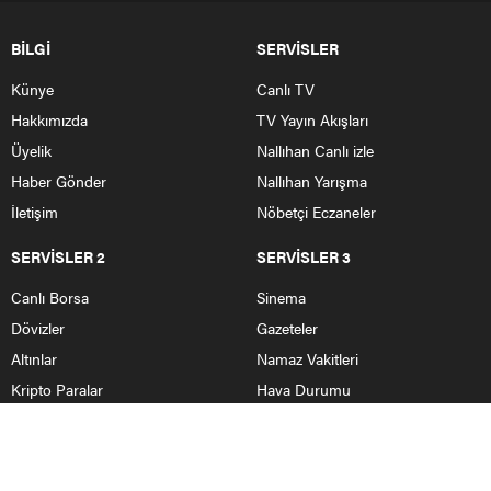
BİLGİ
SERVİSLER
Künye
Canlı TV
Hakkımızda
TV Yayın Akışları
Üyelik
Nallıhan Canlı izle
Haber Gönder
Nallıhan Yarışma
İletişim
Nöbetçi Eczaneler
SERVİSLER 2
SERVİSLER 3
Canlı Borsa
Sinema
Dövizler
Gazeteler
Altınlar
Namaz Vakitleri
Kripto Paralar
Hava Durumu
Pariteler
Köylerimiz
HABERLER