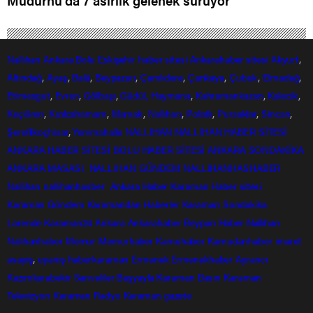
Mudurnu’da 7 asırlık gelenek sürüyor
Nallıhan
Ankara
Bolu
Eskişehir
haber sitesi
Ankarahaber
sitesi
Akyurt
,
Altındağ
,
Ayaş
,
Balâ
,
Beypazarı
,
Çamlıdere
,
Çankaya
,
Çubuk
,
Elmadağ
,
Etimesgut
,
Evren
,
Gölbaşı
,
Güdül,
Haymana
,
Kahramankazan
,
Kalecik
,
Keçiören
,
Kızılcahamam
,
Mamak
,
Nallıhan
,
Polatlı
,
Pursaklar
,
Sincan
,
Şereflikoçhisar
,
Yenimahalle
NALLIHAN
NALLIHAN HABER SİTESİ
ANKARA HABER SİTESİ
BOLU HABER SİTESİ
ANKARA SONDAKİKA
ANKARA MASASI
NALLIHAN GÜNDEM
NALLIHANHASHABER
Nallihan
nallihanhasber
Ankara Haber
Karaman Haber sitesi
Karaman Gündem
Karamandan
Haberler
Karaman Sondakika
Larende
Karaman24
Ankara
Ankarahaber
Beyparı Haber
Nallıhan
Nalıhanhaber
Memur
Memurhaber
Kamuhaber
Kamudanhaber
imaret
asayiş
,
uyanış
haberkaraman
Ermenek
Ermenekhaber
Ayrancı
Kazımkarabekir
Sarıveliler
Başyayla
Karaman Basın
Karaman
Televizyon
Karaman Radyo
Karaman gazete