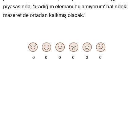
piyasasında, ‘aradığım elemanı bulamıyorum’ halindeki
mazeret de ortadan kalkmış olacak.”
0
0
0
0
0
0