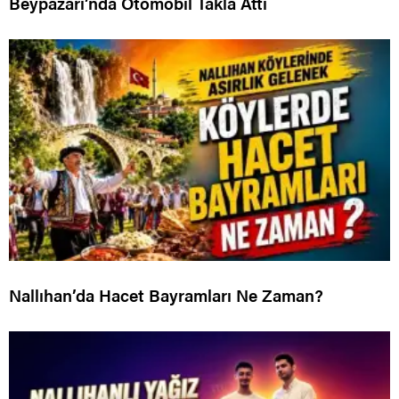
Beypazarı’nda Otomobil Takla Attı
Nallıhan’da Hacet Bayramları Ne Zaman?