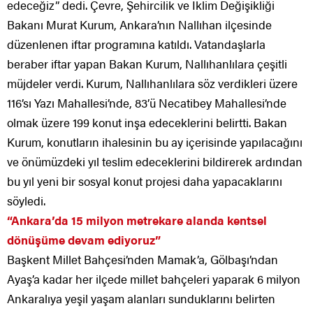
edeceğiz” dedi. Çevre, Şehircilik ve İklim Değişikliği
Bakanı Murat Kurum, Ankara’nın Nallıhan ilçesinde
düzenlenen iftar programına katıldı. Vatandaşlarla
beraber iftar yapan Bakan Kurum, Nallıhanlılara çeşitli
müjdeler verdi. Kurum, Nallıhanlılara söz verdikleri üzere
116’sı Yazı Mahallesi’nde, 83’ü Necatibey Mahallesi’nde
olmak üzere 199 konut inşa edeceklerini belirtti. Bakan
Kurum, konutların ihalesinin bu ay içerisinde yapılacağını
ve önümüzdeki yıl teslim edeceklerini bildirerek ardından
bu yıl yeni bir sosyal konut projesi daha yapacaklarını
söyledi.
“Ankara’da 15 milyon metrekare alanda kentsel
dönüşüme devam ediyoruz”
Başkent Millet Bahçesi’nden Mamak’a, Gölbaşı’ndan
Ayaş’a kadar her ilçede millet bahçeleri yaparak 6 milyon
Ankaralıya yeşil yaşam alanları sunduklarını belirten